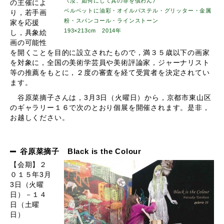
《汝、如何にして其の罪を償わん》
の主催によ
ベルベットに油彩・オイルパステル・グリッター・金属
り，若手画
粉・スパンコール・ラインストーン
家を応援
193×213cm 2014年
し，具象絵
画の可能性
を開くことを目的に設立されたもので，満３５歳以下の画家
を対象に，全国の美術学芸員や美術評論家，ジャーナリスト
等の推薦をもとに，２度の審査を経て受賞者を決定されてい
ます。
谷原菜摘子さんは，3月3日（火曜日）から，京都市東山区
のギャラリー１６で次のとおり個展を開催されます。是非，
お越しください。
谷原菜摘子 Black is the Colour
【会期】２
０１５年3月
3日（火曜
日）－１４
日（土曜
日）