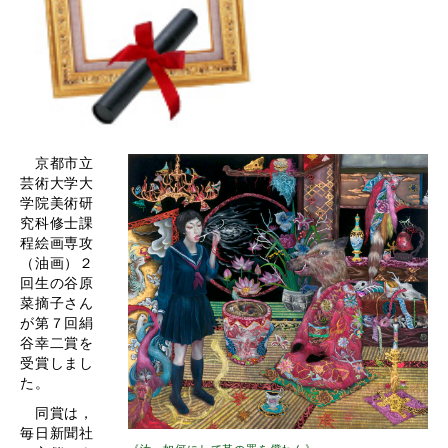
京都市立
芸術大学大
学院美術研
究科修士課
程絵画専攻
（油画）２
回生の谷原
菜摘子さん
が第７回絹
谷幸二賞を
受賞しまし
た。
同賞は，
毎日新聞社