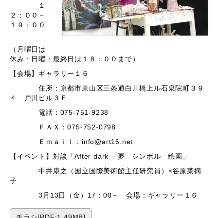
１
２：００－
１９：００
（月曜日は
休み・日曜・最終日は１８：００まで）
【会場】ギャラリー１６
住所：京都市東山区三条通白川橋上ル石泉院町３９
４ 戸川ビル３Ｆ
電話：075-751-9238
ＦＡＸ：075-752-0798
Ｅｍａｉｌ：info@art16.net
【イベント】対談「After dark – 夢 シンボル 絵画」
中井康之（国立国際美術館主任研究員）×谷原菜摘
子
3月13日（金）17：00～ 会場：ギャラリー１６
チラシ[PDF:1.49MB]