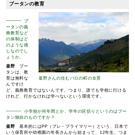
ブータンの教育
ブ
ータンの義
務教育など
の体制はど
のような感
じなのでし
ょうか。
釜野
ブー
タンは、教
育は無料な
釜野さんの住むパロの町の全景
んですけ
ど、義務教育ではないんです。つまり、誰でも学校に行ける
けれど、行かなければ学べないという環境です。
小学校が何年間とか、学年の区切りというのはブー
タン独自のものですか？
釜野
基本的にはPP（プレ・プライマリー）という、日本で
いう保育所や幼稚園の年長さんから始まって、12年生、つま