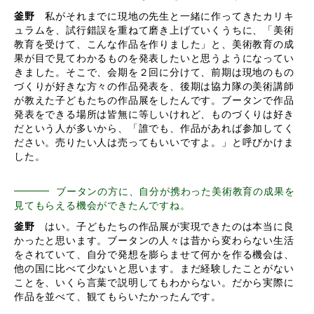
釜野
私がそれまでに現地の先生と一緒に作ってきたカリキ
ュラムを、試行錯誤を重ねて磨き上げていくうちに、「美術
教育を受けて、こんな作品を作りました」と、美術教育の成
果が目で見てわかるものを発表したいと思うようになってい
きました。そこで、会期を２回に分けて、前期は現地のもの
づくりが好きな方々の作品発表を、後期は協力隊の美術講師
が教えた子どもたちの作品展をしたんです。ブータンで作品
発表をできる場所は皆無に等しいけれど、ものづくりは好き
だという人が多いから、「誰でも、作品があれば参加してく
ださい。売りたい人は売ってもいいですよ。」と呼びかけま
した。
ブータンの方に、自分が携わった美術教育の成果を
見てもらえる機会ができたんですね。
釜野
はい。子どもたちの作品展が実現できたのは本当に良
かったと思います。ブータンの人々は昔から変わらない生活
をされていて、自分で発想を膨らませて何かを作る機会は、
他の国に比べて少ないと思います。まだ経験したことがない
ことを、いくら言葉で説明してもわからない。だから実際に
作品を並べて、観てもらいたかったんです。