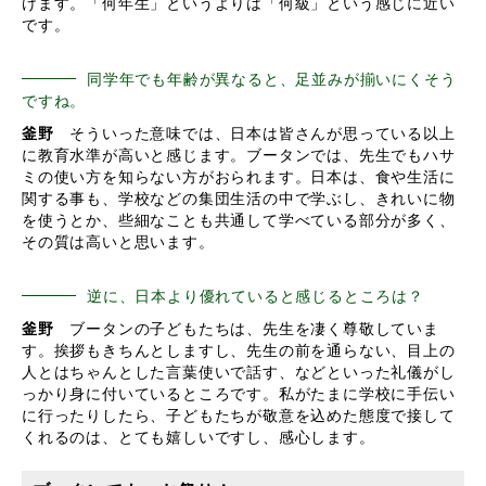
けます。「何年生」というよりは「何級」という感じに近い
です。
同学年でも年齢が異なると、足並みが揃いにくそう
ですね。
釜野
そういった意味では、日本は皆さんが思っている以上
に教育水準が高いと感じます。ブータンでは、先生でもハサ
ミの使い方を知らない方がおられます。日本は、食や生活に
関する事も、学校などの集団生活の中で学ぶし、きれいに物
を使うとか、些細なことも共通して学べている部分が多く、
その質は高いと思います。
逆に、日本より優れていると感じるところは？
釜野
ブータンの子どもたちは、先生を凄く尊敬していま
す。挨拶もきちんとしますし、先生の前を通らない、目上の
人とはちゃんとした言葉使いで話す、などといった礼儀がし
っかり身に付いているところです。私がたまに学校に手伝い
に行ったりしたら、子どもたちが敬意を込めた態度で接して
くれるのは、とても嬉しいですし、感心します。