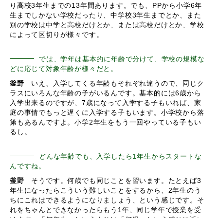
り高校3年生までの13年間あります。でも、PPから小学6年
生までしかない学校だったり、中学校3年生までとか、また
別の学校は中学と高校だけとか、または高校だけとか、学校
によって区切りが様々です。
では、学年は基本的に年齢で分けて、学校の規模な
どに応じて対象年齢が様々だと。
釜野
いえ、入学してくる年齢もそれぞれ違うので、同じク
ラスにいろんな年齢の子がいるんです。基本的には6歳から
入学出来るのですが、7歳になって入学する子もいれば、家
庭の事情でもっと遅くに入学する子もいます。小学校から落
第もあるんですよ。小学2年生をもう一回やっている子もい
るし。
どんな年齢でも、入学したら1年生からスタートな
んですね。
釜野
そうです。何歳でも同じことを習います。たとえば3
年生になったらこういう難しいことをするから、2年生のう
ちにこれはできるようになりましょう、という感じです。そ
れをちゃんとできなかったらもう1年、同じ学年で授業を受