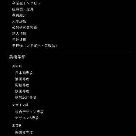
卒業生インタビュー
組織図・定員
教員紹介
大学評価
公的研究費関連
求人情報
学外連携
発行物（大学案内・広報誌）
美術学部
美術科
日本画専攻
油画専攻
彫刻専攻
版画専攻
構想設計専攻
デザイン科
総合デザイン専攻
デザインB専攻
工芸科
陶磁器専攻