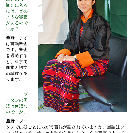
隊）に入る
には、どの
ような審査
があるので
すか？
釜野
まず
は書類審査
です。審査
を通過する
と、東京で
面接と語学
の試験があ
ります。
ブ
ータンの国
語は何語な
のですか。
釜野
ブー
タンでは谷ごとにちがう言語が話されていますが、国語はゾ
ンカ語という、チベット語から派生したような言葉です。で