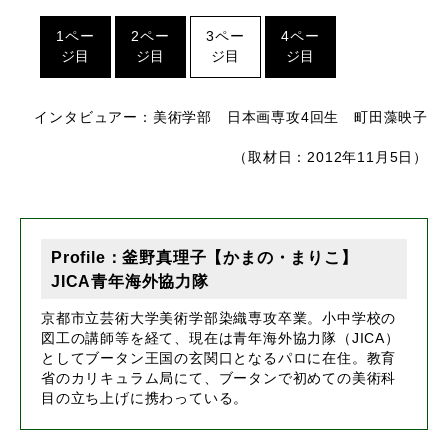
1ペー
2ペー
3ペー
4ペー
ジ目
ジ目
ジ目
ジ目
インタビュアー：美術学部 日本画専攻4回生 町田藻映子
（取材日：2012年11月5日）
Profile：釜野真理子【かまの・まりこ】
JICA青年海外協力隊
京都市立芸術大学美術学部染織専攻卒業。小中学校の
図工の講師等を経て、現在は青年海外協力隊（JICA）
としてブータン王国の玄関口となるパロに在住。教育
省のカリキュラム局にて、ブータンで初めての美術科
目の立ち上げに携わっている。