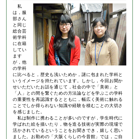
私
は，服
部さん
と同じ
総合芸
術学科
に在籍
してい
ます
が，他
の学科
に比べると，歴史も浅いためか，謎に包まれた学科と
いうイメージを持たれています。しかし，今回お聞か
せいただいたお話を通じて，社会の中で「美術」と
「人」との間を繋ぐための方法論などを学ぶこの学科
の重要性を再認識するとともに，幅広く美術に触れる
ことでしか得られない知識や経験を積むことの大切さ
を感じました。
私は制作に携わることが多いのですが，学生時代に
学ばれた絵を描いたり，物を造る技術が実際の現場で
活かされているということをお聞きでき，嬉しく思い
ました。お勤めの「大阪くらしの今昔館」では，ご自