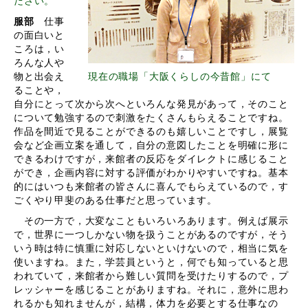
ださい。
服部
仕事
の面白いと
ころは，い
ろんな人や
物と出会え
現在の職場「大阪くらしの今昔館」にて
ることや，
自分にとって次から次へといろんな発見があって，そのこと
について勉強するので刺激をたくさんもらえることですね。
作品を間近で見ることができるのも嬉しいことですし，展覧
会など企画立案を通して，自分の意図したことを明確に形に
できるわけですが，来館者の反応をダイレクトに感じること
ができ，企画内容に対する評価がわかりやすいですね。基本
的にはいつも来館者の皆さんに喜んでもらえているので，す
ごくやり甲斐のある仕事だと思っています。
その一方で，大変なこともいろいろあります。例えば展示
で，世界に一つしかない物を扱うことがあるのですが，そう
いう時は特に慎重に対応しないといけないので，相当に気を
使いますね。また，学芸員というと，何でも知っていると思
われていて，来館者から難しい質問を受けたりするので，プ
レッシャーを感じることがありますね。それに，意外に思わ
れるかも知れませんが，結構，体力を必要とする仕事なの