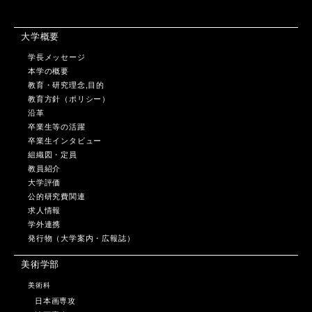
大学概要
学長メッセージ
本学の概要
教育・研究理念,目的
教育方針（ポリシー）
沿革
卒業生等の活躍
卒業生インタビュー
組織図・定員
教員紹介
大学評価
公的研究費関連
求人情報
学外連携
発行物（大学案内・広報誌）
美術学部
美術科
日本画専攻