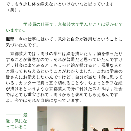
で，もう少し体を鍛えないといけないなと思っています
（笑）。
学芸員の仕事で，京都芸大で学んだことは活かせて
いますか。
服部
今の仕事に就いて，意外と自分が器用だということに
気づいたんです。
京都芸大では，周りの学生は絵を描いたり，物を作ったり
することが得意なので，それが普通だと思っていたんですけ
ど，社会に出てみると，ちょっと絵が描けると，器用な人だ
と頼ってもらえるということがわかりました。これは学生の
皆さんにお伝えしたいんですけど，自分が当たり前に思って
いる，カッターで真っ直ぐ切れることや，ちょっとラフな絵
が描けるというような京都芸大で身に付けたスキルは，社会
ではとても重宝されて，周りからも褒めてもらえるんです
よ。今ではそれが自信になっています。
最
近，気にな
っているこ