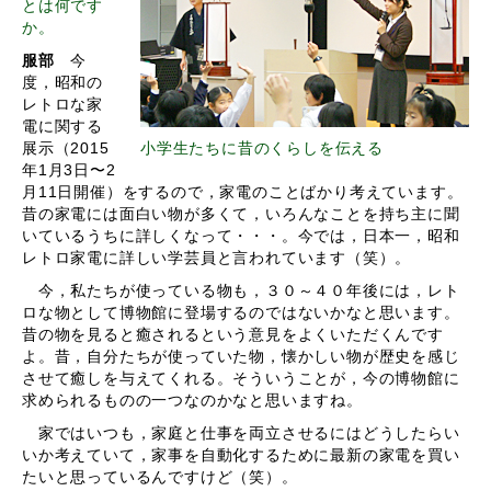
とは何です
か。
服部
今
度，昭和の
レトロな家
電に関する
展示（2015
小学生たちに昔のくらしを伝える
年1月3日〜2
月11日開催）をするので，家電のことばかり考えています。
昔の家電には面白い物が多くて，いろんなことを持ち主に聞
いているうちに詳しくなって・・・。今では，日本一，昭和
レトロ家電に詳しい学芸員と言われています（笑）。
今，私たちが使っている物も，３０～４０年後には，レト
ロな物として博物館に登場するのではないかなと思います。
昔の物を見ると癒されるという意見をよくいただくんです
よ。昔，自分たちが使っていた物，懐かしい物が歴史を感じ
させて癒しを与えてくれる。そういうことが，今の博物館に
求められるものの一つなのかなと思いますね。
家ではいつも，家庭と仕事を両立させるにはどうしたらい
いか考えていて，家事を自動化するために最新の家電を買い
たいと思っているんですけど（笑）。