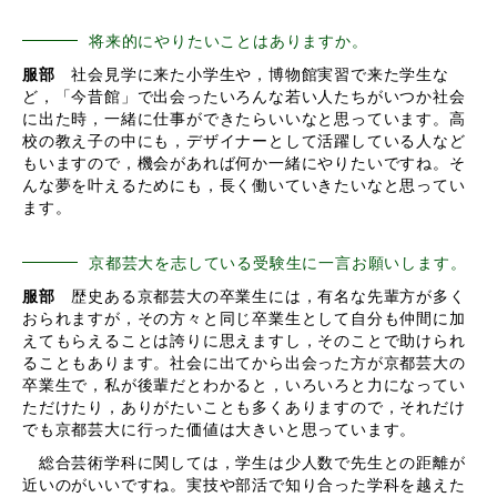
将来的にやりたいことはありますか。
服部
社会見学に来た小学生や，博物館実習で来た学生な
ど，「今昔館」で出会ったいろんな若い人たちがいつか社会
に出た時，一緒に仕事ができたらいいなと思っています。高
校の教え子の中にも，デザイナーとして活躍している人など
もいますので，機会があれば何か一緒にやりたいですね。そ
んな夢を叶えるためにも，長く働いていきたいなと思ってい
ます。
京都芸大を志している受験生に一言お願いします。
服部
歴史ある京都芸大の卒業生には，有名な先輩方が多く
おられますが，その方々と同じ卒業生として自分も仲間に加
えてもらえることは誇りに思えますし，そのことで助けられ
ることもあります。社会に出てから出会った方が京都芸大の
卒業生で，私が後輩だとわかると，いろいろと力になってい
ただけたり，ありがたいことも多くありますので，それだけ
でも京都芸大に行った価値は大きいと思っています。
総合芸術学科に関しては，学生は少人数で先生との距離が
近いのがいいですね。実技や部活で知り合った学科を越えた