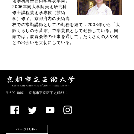
術学科総合芸術学専攻卒業。
2006年同大学院美術研究科
修士課程芸術学専攻（芸術
学）修了。京都府内の美術高
校での常勤講師としての勤務を経て，2008年から「大
阪くらしの今昔館」で学芸員として勤務している。同
館では，展覧会等の仕事を通して，たくさんの人や物
との出会いを大切にしている。
〒600-8601 京都市下京区下之町57-1
ページTOPへ