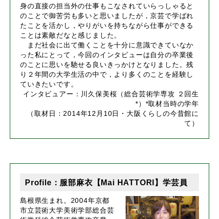
身の直接の担当外の仕事もこなされていらっしゃると
のことで御苦労も多いと思いましたが，京芸で学ばれ
たことを活かし，やりがいを持ちながら仕事ができる
ことは素敵だなと感じました。
まだ社会に出て働くことを十分に意識できていなか
った私にとって，今回のインタビューは自分の卒業後
のことに思いを馳せる良いきっかけとなりました。残
り２年間の大学生活の中で，より多くのことを経験し
ていきたいです。
インタビュアー：川久保美桜（総合芸術学専攻 ２回生
*）*取材当時の学年
（取材日：2014年12月10日・大阪くらしの今昔館に
て）
Profile：服部麻衣【Mai HATTORI】学芸員
島根県生まれ。2004年京都
市立芸術大学美術学部総合芸