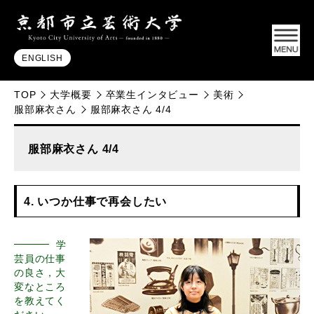
ENGLISH
TOP
大学概要
卒業生インタビュー
美術
服部麻衣さん
服部麻衣さん 4/4
服部麻衣さん 4/4
4. いつか仕事で再会したい
学
芸員の仕事
の良さ，大
変なところ
を教えてく