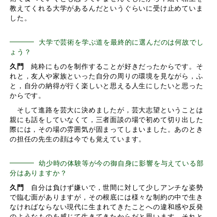
教えてくれる大学があるんだというぐらいに受け止めていま
した。
大学で芸術を学ぶ道を最終的に選んだのは何故でし
ょう？
久門
純粋にものを制作することが好きだったからです。そ
れと，友人や家族といった自分の周りの環境を見ながら，ふ
と，自分の納得が行く楽しいと思える人生にしたいと思った
からです。
そして進路を芸大に決めましたが，芸大志望ということは
親にも話をしていなくて，三者面談の場で初めて切り出した
際には，その場の雰囲気が固まってしまいました。あのとき
の担任の先生の顔は今でも覚えています。
幼少時の体験等が今の御自身に影響を与えている部
分はありますか？
久門
自分は負けず嫌いで，世間に対して少しアンチな姿勢
で臨む面がありますが，その根底には様々な制約の中で生き
なければならない現代に生まれてきたことへの違和感や反発
のようなものを感じて生きてきたからだと思います。それと