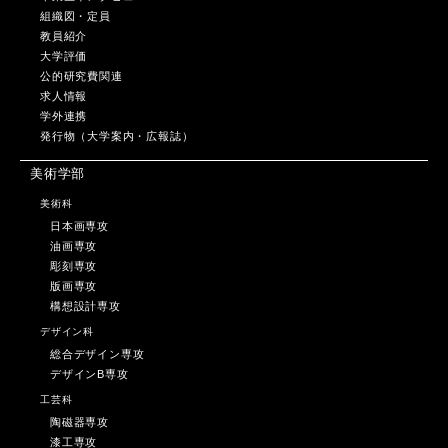
組織図・定員
教員紹介
大学評価
公的研究費関連
求人情報
学外連携
発行物（大学案内・広報誌）
美術学部
美術科
日本画専攻
油画専攻
彫刻専攻
版画専攻
構想設計専攻
デザイン科
総合デザイン専攻
デザインB専攻
工芸科
陶磁器専攻
漆工専攻