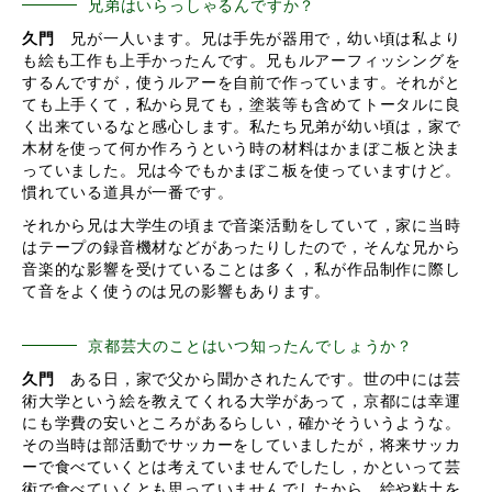
兄弟はいらっしゃるんですか？
久門
兄が一人います。兄は手先が器用で，幼い頃は私より
も絵も工作も上手かったんです。兄もルアーフィッシングを
するんですが，使うルアーを自前で作っています。それがと
ても上手くて，私から見ても，塗装等も含めてトータルに良
く出来ているなと感心します。私たち兄弟が幼い頃は，家で
木材を使って何か作ろうという時の材料はかまぼこ板と決ま
っていました。兄は今でもかまぼこ板を使っていますけど。
慣れている道具が一番です。
それから兄は大学生の頃まで音楽活動をしていて，家に当時
はテープの録音機材などがあったりしたので，そんな兄から
音楽的な影響を受けていることは多く，私が作品制作に際し
て音をよく使うのは兄の影響もあります。
京都芸大のことはいつ知ったんでしょうか？
久門
ある日，家で父から聞かされたんです。世の中には芸
術大学という絵を教えてくれる大学があって，京都には幸運
にも学費の安いところがあるらしい，確かそういうような。
その当時は部活動でサッカーをしていましたが，将来サッカ
ーで食べていくとは考えていませんでしたし，かといって芸
術で食べていくとも思っていませんでしたから，絵や粘土を