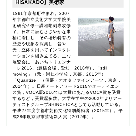
HISAKADO】美術家
1981年京都府生まれ。2007
年京都市立芸術大学大学院美
術研究科修士課程彫刻専攻修
了。日常に潜むささやかな事
柄に着目し，その場所特有の
歴史や現象を採集し，音や
光，立体を用いてインスタレ
ーションを組み立てる。主な
展覧会に「あいちトリエンナ
ーレ2016」(豊橋会場，愛知，2016年)，「still
moving」（元・崇仁小学校，京都，2015年）
「Quantize」（個展・オオタファインアーツ，東京，
2014年）。日産アートアワード2015でオーディエン
ス賞，VOCA展2016では大賞にあたるVOCA賞を受賞
するなど，受賞歴多数。大学在学中の2002年よりアー
ティストグループSHINCHICAとしても活動している。
平成27年度京都市芸術文化特別奨励者（2015年）。平
成28年度京都市芸術新人賞（2017年）。