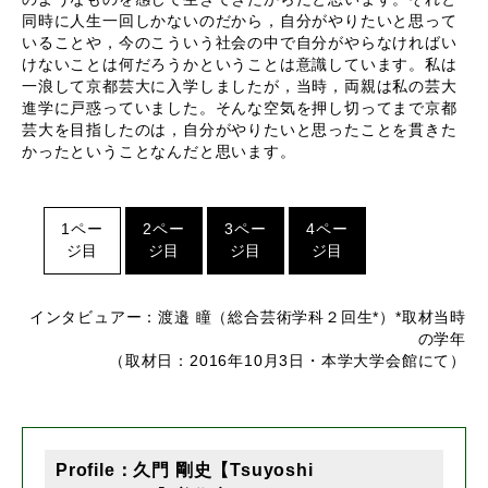
同時に人生一回しかないのだから，自分がやりたいと思って
いることや，今のこういう社会の中で自分がやらなければい
けないことは何だろうかということは意識しています。私は
一浪して京都芸大に入学しましたが，当時，両親は私の芸大
進学に戸惑っていました。そんな空気を押し切ってまで京都
芸大を目指したのは，自分がやりたいと思ったことを貫きた
かったということなんだと思います。
1ペー
2ペー
3ペー
4ペー
ジ目
ジ目
ジ目
ジ目
インタビュアー：渡邉 瞳（総合芸術学科２回生*）*取材当時
の学年
（取材日：2016年10月3日・本学大学会館にて）
Profile：久門 剛史【Tsuyoshi