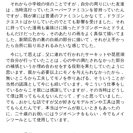
それから小学校の頃のことですが，自分の周りにいた友達
は，当時流行っていたスーパーファミコンを皆持っていたん
ですが，我が家には普通のファミコンしかなくて，ドラゴン
クエストばかりしていたのでとても影響を受けました。それ
に持っていた漫画も歯抜けに揃ったドラゴンボールとドラえ
もんだけだったから，そのあたりの画をよく真似て描いてま
した。新聞広告の裏の白紙の部分に描いて，それが上手かっ
たら台所に貼り出されるみたいな感じでした。
今にして思えば，父に連れて行かれたサーキットや琵琶湖
で自分が行っていたことは，心の中の満たされなかった部分
の補填というか埋め合わせをする役割を果たしていたように
思います。親から必要以上にモノを与えられなかったから，
無いところから工夫してモノを作りあげる。そういうことが
当然の認識として今にも続いています。今こういう仕事をし
ているからこそ親には感謝していますが，その当時はどうし
て僕は買ってもらえないんだって，ずっと思っていました。
でも，おかしな話ですが父が好きなモデルガンや工具は買っ
てもらえたんです。本当はゲームが欲しいときもあったの
に。二十歳のお祝いにはラジオペンチをもらい，今でもメイ
ンツールとして使用しています。