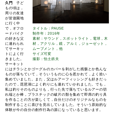
久門
子ど
もの頃は，
周りの友達
が皆遊園地
に行く中
で，オフロ
タイトル：PAUSE
ードバイク
制作年：2016年
の好きな父
素材：サウンド，スポットライト，電球，木
に連れられ
材，アクリル，鏡，アルミ，ジョーゼット，
てサーキッ
ムーブメント，他
トによく行
サイズ可変
きました。
撮影：怡土鉄夫
サーキット
にはチラシとかゴーグルのカバーを剥がした残骸とか色んな
ものが落ちていて，そういうものに心を惹かれて，よく拾い
集めていました。また，父はルアーフィッシングも好きだっ
たので，琵琶湖によく釣りにも連れていかれました。でも，
私は釣りそのものよりも，行った先で落ちているルアーの切
れ端とか棒，プラスチックの破片の類を集めて即席の釣り具
を作ることの方が楽しくて，自分だけのオリジナルなものを
制作することに喜びを見出していました。そういう原始的な
体験が今の自分の創作行為の源になっていると思います。