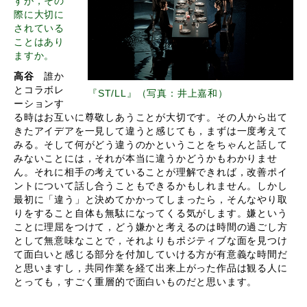
すが，その
際に大切に
されている
ことはあり
ますか。
高谷
誰か
とコラボレ
『ST/LL』（写真：井上嘉和）
ーションす
る時はお互いに尊敬しあうことが大切です。その人から出て
きたアイデアを一見して違うと感じても，まずは一度考えて
みる。そして何がどう違うのかということをちゃんと話して
みないことには，それが本当に違うかどうかもわかりませ
ん。それに相手の考えていることが理解できれば，改善ポイ
ントについて話し合うこともできるかもしれません。しかし
最初に「違う」と決めてかかってしまったら，そんなやり取
りをすること自体も無駄になってくる気がします。嫌という
ことに理屈をつけて，どう嫌かと考えるのは時間の過ごし方
として無意味なことで，それよりもポジティブな面を見つけ
て面白いと感じる部分を付加していける方が有意義な時間だ
と思いますし，共同作業を経て出来上がった作品は観る人に
とっても，すごく重層的で面白いものだと思います。