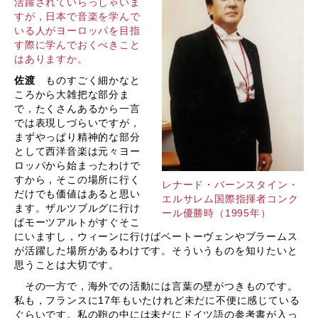
活躍されていらっしゃいま
すが，日本で音楽を学んで
いる人がヨーロッパを目指
す際に学んでおくべきこと
はありますか。
佐渡
ものすごく細かなと
ころから大雑把な部分ま
で，たくさんあるから一言
では表現しづらいですが，
まずやっぱり精神的な部分
として西洋音楽は元々ヨー
ロッパから始まったわけで
すから，そこの場所に行く
レナード・バーンスタイン・
だけでも価値はあると思い
エルサレム国際指揮者コンク
ます。ザルツブルグに行け
ール優勝時（1995年）
ばモーツアルトがすぐそこ
にいますし，ウィーンに行けばベートーヴェンやブラームス
が活躍した場所があるわけです。そういうものを知りたいと
思うことは大切です。
その一方で，海外での活動には言葉の壁がつきものです。
私も，フランスに17年もいたけれど未だに不便に感じている
ぐらいです。私の鞄の中には未だにドイツ語の参考書が入っ