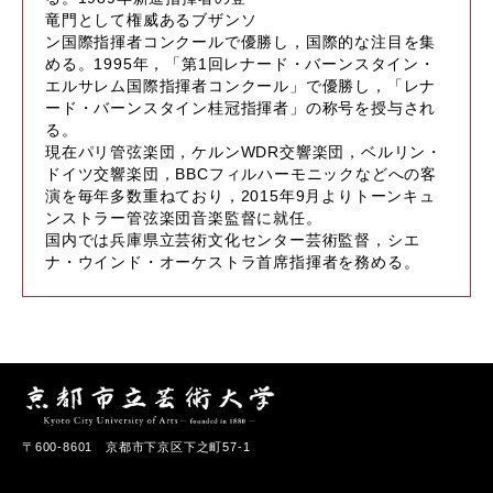
竜門として権威あるブザンソ
ン国際指揮者コンクールで優勝し，国際的な注目を集
める。1995年，「第1回レナード・バーンスタイン・
エルサレム国際指揮者コンクール」で優勝し，「レナ
ード・バーンスタイン桂冠指揮者」の称号を授与され
る。
現在パリ管弦楽団，ケルンWDR交響楽団，ベルリン・
ドイツ交響楽団，BBCフィルハーモニックなどへの客
演を毎年多数重ねており，2015年9月よりトーンキュ
ンストラー管弦楽団音楽監督に就任。
国内では兵庫県立芸術文化センター芸術監督，シエ
ナ・ウインド・オーケストラ首席指揮者を務める。
〒600-8601 京都市下京区下之町57-1