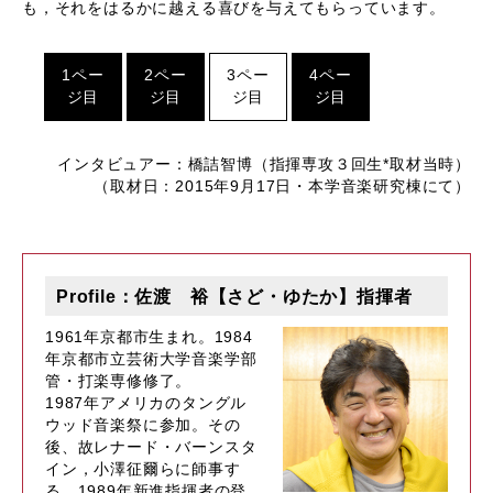
も，それをはるかに越える喜びを与えてもらっています。
1ペー
2ペー
3ペー
4ペー
ジ目
ジ目
ジ目
ジ目
インタビュアー：橋詰智博（指揮専攻３回生*取材当時）
（取材日：2015年9月17日・本学音楽研究棟にて）
Profile：佐渡 裕【さど・ゆたか】指揮者
1961年京都市生まれ。1984
年京都市立芸術大学音楽学部
管・打楽専修修了。
1987年アメリカのタングル
ウッド音楽祭に参加。その
後、故レナード・バーンスタ
イン，小澤征爾らに師事す
る。1989年新進指揮者の登