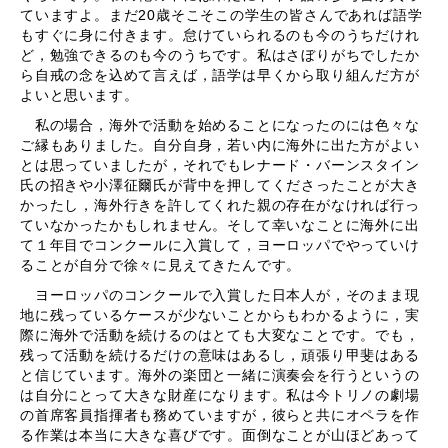
ていますよ。まだ20歳そこそこの学生の皆さんであれば語学
もすぐに身に付きます。怠けていられるのも今のうちだけれ
ど，勉強できるのも今のうちです。私はさぼりがちでしたか
ら自戒の念を込めて言えば，語学は早くから取り組んだ方が
よいと思います。
私の場合，海外で活動を始めることになったのには色々な
ご縁もありました。自分自身，若い内に海外に出た方がよい
とは思っていましたが，それでもレナード・バーンスタイン
氏の招きや小澤征爾氏が背中を押してくださったことが大き
かったし，海外行きを許してくれた親の存在がなければ行っ
ていなかったかもしれません。そして幸いなことに海外に出
て１年目でコンクールに入賞して，ヨーロッパでやっていけ
ることが自分で徐々に見えてきたんです。
ヨーロッパのコンクールで入賞した日本人が，そのまま現
地に残っているケースが少ないことからもわかるように，実
際に海外で活動を続けるのはとても大変なことです。でも，
残って活動を続けるだけの意味はあるし，頑張り甲斐はある
と信じています。海外の楽団と一緒に演奏会を行うというの
は自分にとって大きな財産になります。私は今トリノの劇場
の首席客員指揮者も務めていますが，彼らと共にオペラを作
る作業は本当に大きな喜びです。面倒なことが山ほどあって