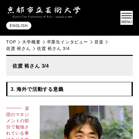
ENGLISH
TOP
大学概要
卒業生インタビュー
音楽
佐渡 裕さん
佐渡 裕さん 3/4
佐渡 裕さん 3/4
3. 海外で活動する意義
楽
団のマネジ
メントの部
分で勉強さ
れている事