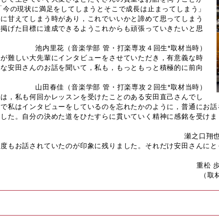
「今の現状に満足をしてしまうとそこで成長は止まってしまう」
分に甘えてしまう時があり，これでいいかと諦めて思ってしまう
の掲げた目標に達成できるようこれからも頑張っていきたいと思
池内里花（音楽学部 管・打楽専攻４回生*取材当時）
とが難しい大先輩にインタビューをさせていただき，有意義な時
きな安田さんのお話を聞いて，私も，もっともっと積極的に前向
山田春佳（音楽学部 管・打楽専攻２回生*取材当時）
方は，私も何回かレッスンを受けたことのある安田直己さんでし
スで私はインタビューをしているのを忘れたかのように，普通にお話
ました。自分の決めた道をひたすらに貫いていく精神に感銘を受けま
瀬之口翔也
何度もお話されていたのが印象に残りました。それだけ安田さんにと
重松 
（取