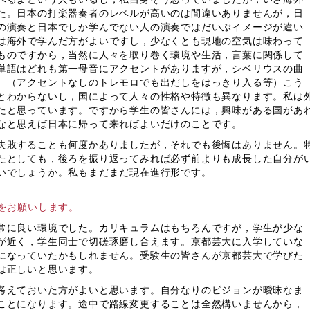
た。日本の打楽器奏者のレベルが高いのは間違いありませんが，日
の演奏と日本でしか学んでない人の演奏ではだいぶイメージが違い
は海外で学んだ方がよいですし，少なくとも現地の空気は味わって
ものですから，当然に人々を取り巻く環境や生活，言葉に関係して
単語はどれも第一母音にアクセントがありますが，シベリウスの曲
。（アクセントなしのトレモロでも出だしをはっきり入る等）こう
とわからないし，国によって人々の性格や特徴も異なります。私は
たと思っています。ですから学生の皆さんには，興味がある国があ
なと思えば日本に帰って来ればよいだけのことです。
敗することも何度かありましたが，それでも後悔はありません。
たとしても，後ろを振り返ってみれば必ず前よりも成長した自分が
いでしょうか。私もまだまだ現在進行形です。
をお願いします。
常に良い環境でした。カリキュラムはもちろんですが，学生が少な
が近く，学生同士で切磋琢磨し合えます。京都芸大に入学していな
になっていたかもしれません。受験生の皆さんが京都芸大で学びた
は正しいと思います。
考えておいた方がよいと思います。自分なりのビジョンが曖昧なま
ことになります。途中で路線変更することは全然構いませんから，