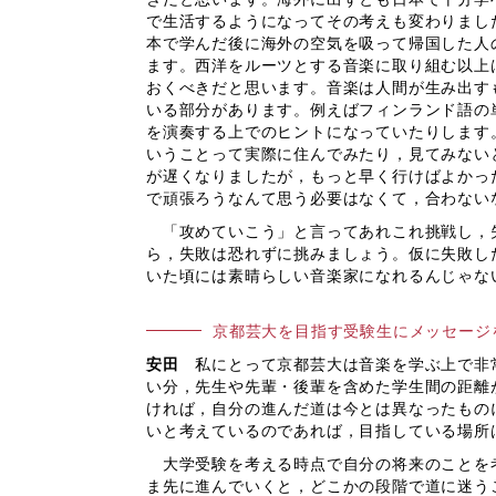
で生活するようになってその考えも変わりまし
本で学んだ後に海外の空気を吸って帰国した人
ます。西洋をルーツとする音楽に取り組む以上
おくべきだと思います。音楽は人間が生み出す
いる部分があります。例えばフィンランド語の
を演奏する上でのヒントになっていたりします
いうことって実際に住んでみたり，見てみない
が遅くなりましたが，もっと早く行けばよかっ
で頑張ろうなんて思う必要はなくて，合わない
「攻めていこう」と言ってあれこれ挑戦し，失
ら，失敗は恐れずに挑みましょう。仮に失敗し
いた頃には素晴らしい音楽家になれるんじゃな
京都芸大を目指す受験生にメッセージ
安田
私にとって京都芸大は音楽を学ぶ上で非
い分，先生や先輩・後輩を含めた学生間の距離
ければ，自分の進んだ道は今とは異なったもの
いと考えているのであれば，目指している場所
大学受験を考える時点で自分の将来のことを
ま先に進んでいくと，どこかの段階で道に迷う