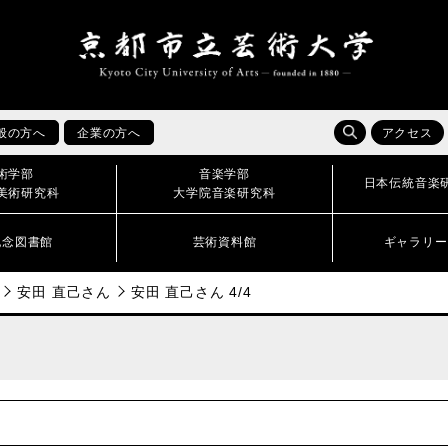
般の方へ
企業の方へ
アクセス
術学部
音楽学部
日本伝統音楽
美術研究科
大学院音楽研究科
記念図書館
芸術資料館
ギャラリー
安田 直己さん
安田 直己さん 4/4