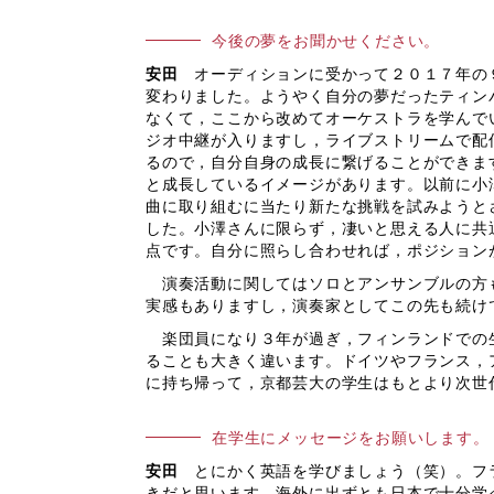
今後の夢をお聞かせください。
安田
オーディションに受かって２０１７年の
変わりました。ようやく自分の夢だったティン
なくて，ここから改めてオーケストラを学んで
ジオ中継が入りますし，ライブストリームで配
るので，自分自身の成長に繋げることができま
と成長しているイメージがあります。以前に小
曲に取り組むに当たり新たな挑戦を試みようと
した。小澤さんに限らず，凄いと思える人に共
点です。自分に照らし合わせれば，ポジション
演奏活動に関してはソロとアンサンブルの方
実感もありますし，演奏家としてこの先も続け
楽団員になり３年が過ぎ，フィンランドでの生
ることも大きく違います。ドイツやフランス，
に持ち帰って，京都芸大の学生はもとより次世
在学生にメッセージをお願いします。
安田
とにかく英語を学びましょう（笑）。フ
きだと思います。海外に出ずとも日本で十分学