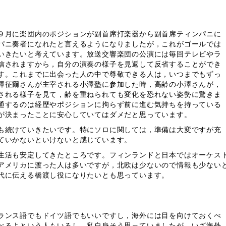
９月に楽団内のポジションが副首席打楽器から副首席ティンパニに
パニ奏者になれたと言えるようになりましたが，これがゴールでは
いきたいと考えています。放送交響楽団の公演には毎回テレビやラ
信されますから，自分の演奏の様子を見返して反省することができ
す。これまでに出会った人の中で尊敬できる人は，いつまでもずっ
澤征爾さんが主宰される小澤塾に参加した時，高齢の小澤さんが，
される様子を見て，齢を重ねられても変化を恐れない姿勢に驚きま
通するのは経歴やポジションに拘らず前に進む気持ちを持っている
が決まったことに安心していてはダメだと思っています。
も続けていきたいです。特にソロに関しては，準備は大変ですが充
ていかないといけないと感じています。
活も安定してきたところです。フィンランドと日本ではオーケス
アメリカに渡った人は多いですが，北欧は少ないので情報も少ない
代に伝える橋渡し役になりたいとも思っています。
ランス語でもドイツ語でもいいですし，海外には目を向けておくべ
べるよという人もいるし，私自身そう思っていましたが，いざ海外