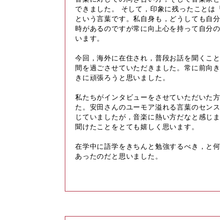
できました。 そして，印象に残ったことは
という言葉です。私自身も，どうしても自
時があるのですが常に向上心を持って自分
います。
今回，海外に在住され，普段お話を聞くこ
間を過ごさせていただきました。常に前向
きに頑張ろうと思いました。
私たちがインタビューをさせていただいた
た。安田さんのユーモア溢れる言葉のセン
じていましたが，音楽に熱い方だなと感じ
聞けたことをとても嬉しく思います。
在学中に語学をきちんと勉強するべき，と
あったのだと思いました。