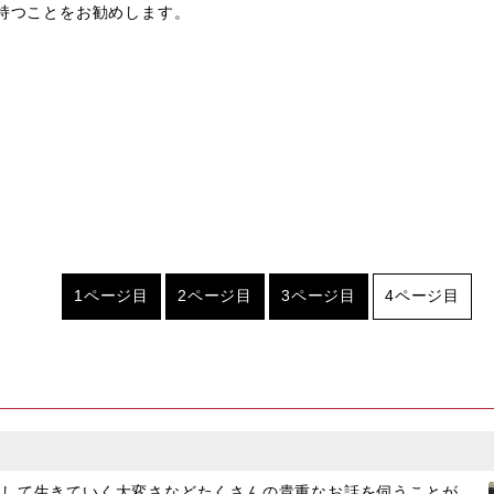
持つことをお勧めします。
1ページ目
2ページ目
3ページ目
4ページ目
として生きていく大変さなどたくさんの貴重なお話を伺うことが