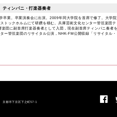
おき】ティンパニ・打楽器奏者
大学卒業。卒業演奏会に出演。2009年同大学院を首席で修了。大学院
，ストックホルムにて研鑽を積む。兵庫芸術文化センター管弦楽団テ
響楽団に副首席打楽器奏者として入団，現在副首席ティンパニ奏者を務
ター管弦楽団のリサイタル公演，NHK-FM公開収録「リサイタル
。
01 京都市下京区下之町57-1