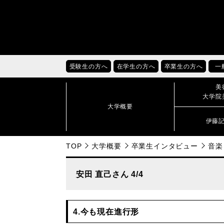
受験生の方へ
在学生の方へ
卒業生の方へ
一
美
大学院
大学概要
伊藤
TOP
大学概要
卒業生インタビュー
音楽
安田 直己さん 4/4
4.今も現在進行形