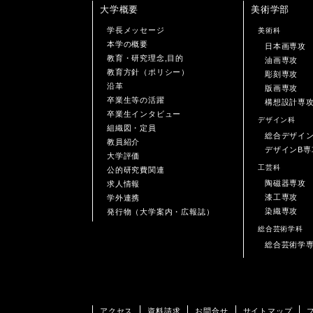
大学概要
美術学部
学長メッセージ
美術科
本学の概要
日本画専攻
教育・研究理念,目的
油画専攻
教育方針（ポリシー）
彫刻専攻
沿革
版画専攻
卒業生等の活躍
構想設計専
卒業生インタビュー
デザイン科
組織図・定員
総合デザイ
教員紹介
デザインB専
大学評価
工芸科
公的研究費関連
陶磁器専攻
求人情報
漆工専攻
学外連携
染織専攻
発行物（大学案内・広報誌）
総合芸術学科
総合芸術学
アクセス
資料請求
お問合せ
サイトマップ