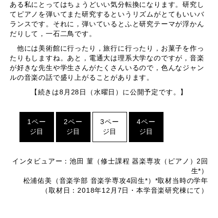
ある私にとってはちょうどいい気分転換になります。研究し
てピアノを弾いてまた研究するというリズムがとてもいいバ
ランスです。それに，弾いているとふと研究テーマが浮かん
だりして，一石二鳥です。
他には美術館に行ったり，旅行に行ったり，お菓子を作っ
たりもしますね。あと，電通大は理系大学なのですが，音楽
が好きな先生や学生さんがたくさんいるので，色んなジャン
ルの音楽の話で盛り上がることがあります。
【続きは8月28日（水曜日）に公開予定です。】
1ペー
2ペー
3ペー
4ペー
ジ目
ジ目
ジ目
ジ目
インタビュアー：池田 菫（修士課程 器楽専攻（ピアノ）2回
生*）
松浦佑美（音楽学部 音楽学専攻4回生*）*取材当時の学年
（取材日：2018年12月7日・本学音楽研究棟にて）