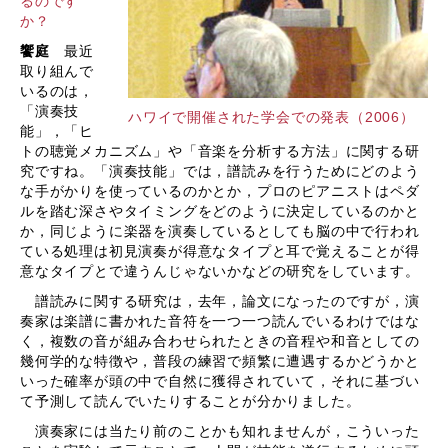
るのです
か？
饗庭
最近
取り組んで
いるのは，
「演奏技
ハワイで開催された学会での発表（2006）
能」，「ヒ
トの聴覚メカニズム」や「音楽を分析する方法」に関する研
究ですね。「演奏技能」では，譜読みを行うためにどのよう
な手がかりを使っているのかとか，プロのピアニストはペダ
ルを踏む深さやタイミングをどのように決定しているのかと
か，同じように楽器を演奏しているとしても脳の中で行われ
ている処理は初見演奏が得意なタイプと耳で覚えることが得
意なタイプとで違うんじゃないかなどの研究をしています。
譜読みに関する研究は，去年，論文になったのですが，演
奏家は楽譜に書かれた音符を一つ一つ読んでいるわけではな
く，複数の音が組み合わせられたときの音程や和音としての
幾何学的な特徴や，普段の練習で頻繁に遭遇するかどうかと
いった確率が頭の中で自然に獲得されていて，それに基づい
て予測して読んでいたりすることが分かりました。
演奏家には当たり前のことかも知れませんが，こういった