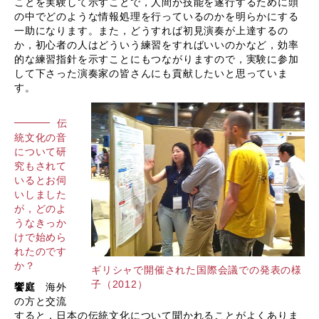
ことを実験して示すことで，人間が技能を遂行するために頭
の中でどのような情報処理を行っているのかを明らかにする
一助になります。また，どうすれば初見演奏が上達するの
か，初心者の人はどういう練習をすればいいのかなど，効率
的な練習指針を示すことにもつながりますので，実験に参加
して下さった演奏家の皆さんにも貢献したいと思っていま
す。
伝
統文化の音
について研
究もされて
いるとお伺
いしました
が，どのよ
うなきっか
けで始めら
れたのです
か？
ギリシャで開催された国際会議での発表の様
子（2012）
饗庭
海外
の方と交流
すると，日本の伝統文化について聞かれることがよくありま