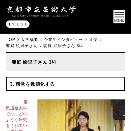
ENGLISH
TOP
大学概要
卒業生インタビュー
音楽
饗庭 絵里子さん
饗庭 絵里子さん 3/4
饗庭 絵里子さん 3/4
3. 感覚を数値化する
電
気通信大学
では，どの
ような研究
をされてい