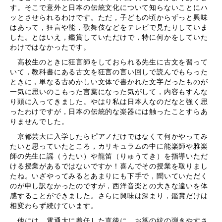
す。そこで意外と日本の伝統文化について知らないことにハ
ッとさせられるわけです。ただ，子どもの頃からずっと興味
はあって，狂言や能，歌舞伎などをテレビで見たりしていま
した。とはいえ，鑑賞していただけで，特に何かをしていた
わけではなかったです。
高校生のときに狂言師をしておられる先生に古文を習って
いて，教科書にある古文を狂言の言い回しで読んでもらった
ときに，単なる古めかしい文体で書かれた文字だったものが
一気に思いのこもった言葉になった気がして，内容もすんな
り頭に入ってきました。やはり私は日本人なのだなと強く思
ったわけですが，日本の伝統的な楽器には触ったことすらあ
りませんでした。
京都芸大に入学したらピアノだけではなくて何かやってみ
たいと思っていたところ，カリキュラムの中に能楽師や雅楽
師の先生に謡（うたい）や龍笛（りゅうてき）を指導いただ
ける授業があるではないですか！喜んでその授業を取りまし
たね。いざやってみるとあまりにも下手で，聞いていただく
のが申し訳なかったのですが，西洋音楽との大きな違いを体
感することができました。さらに興味は深まり，鑑賞だけは
相変わらず続けています。
他には，電通大に着任した直後に，お箏の絃の弾きやすさ