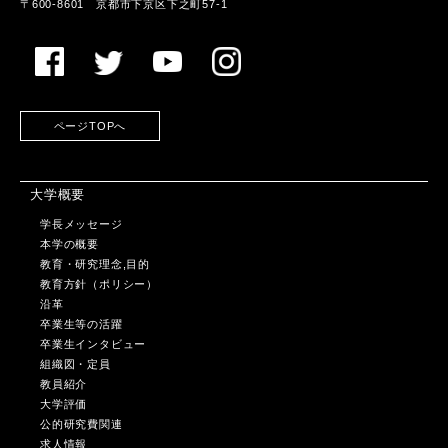
〒600-8601 京都市下京区下之町57-1
ページTOPへ
大学概要
学長メッセージ
本学の概要
教育・研究理念,目的
教育方針（ポリシー）
沿革
卒業生等の活躍
卒業生インタビュー
組織図・定員
教員紹介
大学評価
公的研究費関連
求人情報