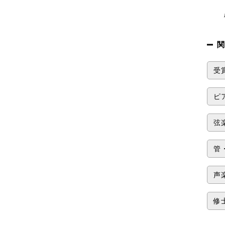
松﨑
関
受
ピ
弦
管
声
修