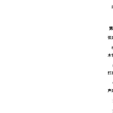
藤田
第
弦
木
山永
打
中村
声
大森
清水