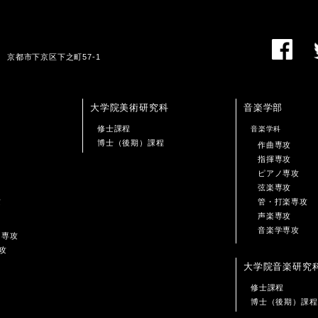
01 京都市下京区下之町57-1
大学院美術研究科
音楽学部
修士課程
音楽学科
博士（後期）課程
作曲専攻
指揮専攻
ピアノ専攻
弦楽専攻
攻
管・打楽専攻
声楽専攻
音楽学専攻
ン専攻
攻
大学院音楽研究
修士課程
博士（後期）課程