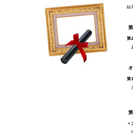
結果
第
若井
第
川原
第
＜
田原