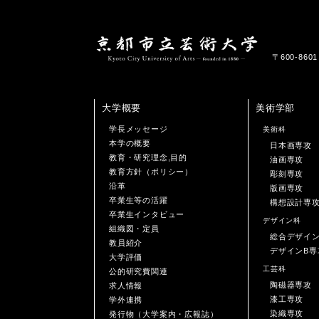
〒600-86
大学概要
美術学部
学長メッセージ
美術科
本学の概要
日本画専攻
教育・研究理念,目的
油画専攻
教育方針（ポリシー）
彫刻専攻
沿革
版画専攻
卒業生等の活躍
構想設計専
卒業生インタビュー
デザイン科
組織図・定員
総合デザイ
教員紹介
デザインB専
大学評価
工芸科
公的研究費関連
陶磁器専攻
求人情報
漆工専攻
学外連携
染織専攻
発行物（大学案内・広報誌）