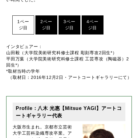
1ペー
2ペー
3ペー
4ペー
ジ目
ジ目
ジ目
ジ目
インタビュアー：
山田毅（大学院美術研究科修士課程 彫刻専攻2回生*）
平田万葉（大学院美術研究科修士課程 工芸専攻（陶磁器）2
回生*）
*取材当時の学年
（取材日：2016年12月2日・アートコートギャラリーにて）
Profile：八木 光惠【Mitsue YAGI】アートコ
ートギャラリー代表
大阪市生まれ。京都市立芸術
大学工芸科染織専攻卒業。ア