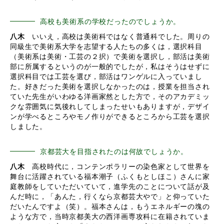
高校も美術系の学校だったのでしょうか。
八木
いいえ，高校は美術科ではなく普通科でした。周りの
同級生で美術系大学を志望する人たちの多くは，選択科目
（美術系は美術・工芸の２択）で美術を選択し，部活は美術
部に所属するというのが一般的でしたが，私はそうはせずに
選択科目では工芸を選び，部活はワンゲルに入っていまし
た。好きだった美術を選択しなかったのは，授業を担当され
ていた先生がいわゆる洋画家然とした方で，そのアカデミッ
クな雰囲気に気後れしてしまったせいもありますが，デザイ
ンが学べるところやモノ作りができるところから工芸を選択
しました。
京都芸大を目指されたのは何故でしょうか。
八木
高校時代に，コンテンポラリーの染色家として世界を
舞台に活躍されている福本潮子（ふくもとしほこ）さんに家
庭教師をしていただいていて，進学先のことについて話が及
んだ時に，「あんた，行くなら京都芸大やで」と仰っていた
だいたんですよ（笑）。福本さんは，もうエネルギーの塊の
ような方で，当時京都美大の西洋画専攻科に在籍されていま