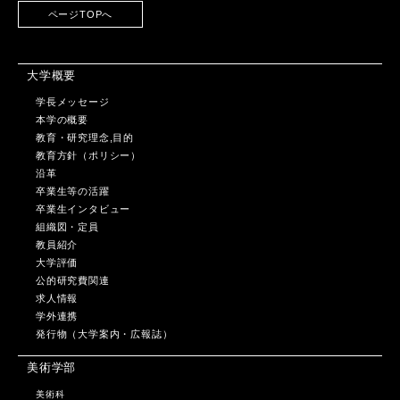
ページTOPへ
大学概要
学長メッセージ
本学の概要
教育・研究理念,目的
教育方針（ポリシー）
沿革
卒業生等の活躍
卒業生インタビュー
組織図・定員
教員紹介
大学評価
公的研究費関連
求人情報
学外連携
発行物（大学案内・広報誌）
美術学部
美術科