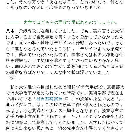
した。そんな方から「あなたはここ」と言われたら，何とな
くそうなのかなという心持ちになっていきました。
大学ではどちらの専攻で学ばれたのでしょうか。
八木
染織専攻に在籍していました。でも，実を言うと大学
に入学するまで染織専攻で何をするか分かっていなかったん
です。元々の私の興味はデザインの分野にあったので，そち
らに進もうと考えていたところに，「デザインよりも染織や
で！」薦めていただいたんです。福本さんは私の大雑把な性
格を理解した上で染織を薦めてくださっているのかなと思
い，飛び込んでみたのですが，蓋を開けてみると私とは真逆
の緻密な方ばかりで，そんな中で私は浮いていました
（笑）。
私が大学進学を目指したのは昭和40年代半ばで，京都芸大
では大学改革が進められていた時期です。美術学部で現在ま
で続いている「
総合基礎実技
」の授業の原型である「共
通ガイダンス」は，この時の改革に伴い導入されたもので，
私はちょうど共通ガイダンス一期生となります。授業は主に
若手の先生方が担当されていましたが，ベテランの先生も頻
繁に顔を出して指導してくださいました。入学したばかりで
何にも出来ない私たちに一流の先生方が指導してくださると