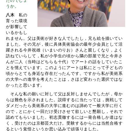
たのでしょ
うか。
八木
私の
育った環境
が影響して
いるかもし
れません。父は美術が好きな人でしたし，兄も絵を描いてい
ました。その兄が，後に具体美術協会の最年少会員として活
躍される今井祝雄（いまいのりお）さんと親しくなり，よく
訪ねていらして，私が小学生の頃から隣の部屋で兄と今井さ
んが二人（当時はどちらも十代）でアートの話をしていたこ
とを憶えています。このようにアートは私にとって子どもの
頃からとても身近な存在だったんです。ですから私が美術系
の大学への進学を考えたことは，さほど変わった選択ではな
かったと思います。
そんな私の願いに対して父は反対しませんでしたが，母か
らは難色を示されました。説得するに当たっては，挑戦して
ダメだったら美術系の大学に進むのは諦めて一般大学に行く
ので，とにかく一回だけ受けさせて欲しいと懇願し，それで
認めてもらいました。初志貫徹するには一発合格しか道はな
く，受けたのは京都芸大だけ。受験するからには当然合格す
るという覚悟というか思い込みで頑張りました。