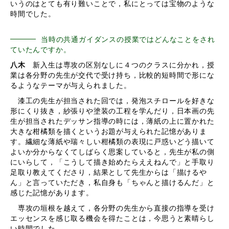
いうのはとても有り難いことで，私にとっては宝物のような
時間でした。
当時の共通ガイダンスの授業ではどんなことをされ
ていたんですか。
八木
新入生は専攻の区別なしに４つのクラスに分かれ，授
業は各分野の先生が交代で受け持ち，比較的短時間で形にな
るようなテーマが与えられました。
漆工の先生が担当された回では，発泡スチロールを好きな
形にくり抜き，紗張りや塗装の工程を学んだり，日本画の先
生が担当されたデッサン指導の時には，薄紙の上に置かれた
大きな柑橘類を描くというお題が与えられた記憶がありま
す。繊細な薄紙や瑞々しい柑橘類の表現に戸惑いどう描いて
よいか分からなくてしばらく思案していると，先生が私の側
にいらして，「こうして描き始めたらええねんで」と手取り
足取り教えてくださり，結果として先生からは「描けるや
ん」と言っていただき，私自身も「ちゃんと描けるんだ」と
感じた記憶があります。
専攻の垣根を越えて，各分野の先生から直接の指導を受け
エッセンスを感じ取る機会を得たことは，今思うと素晴らし
い時間でした。