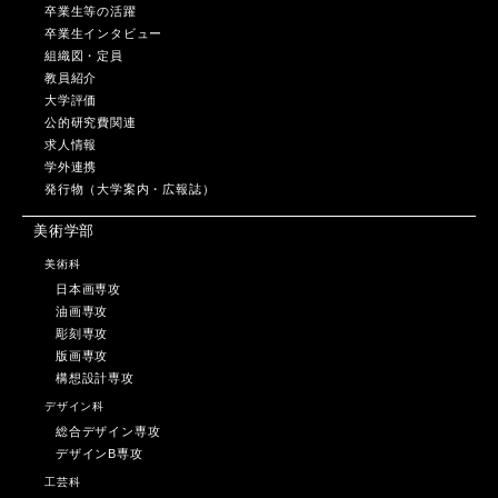
卒業生等の活躍
卒業生インタビュー
組織図・定員
教員紹介
大学評価
公的研究費関連
求人情報
学外連携
発行物（大学案内・広報誌）
美術学部
美術科
日本画専攻
油画専攻
彫刻専攻
版画専攻
構想設計専攻
デザイン科
総合デザイン専攻
デザインB専攻
工芸科