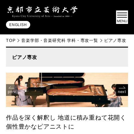
ENGLISH
TOP
音楽学部・音楽研究科 学科・専攻一覧
ピアノ専攻
ピアノ専攻
prev
next
作品を深く解釈し 地道に積み重ねて花開く
個性豊かなピアニストに