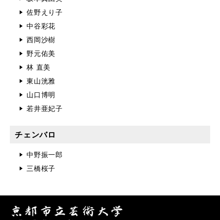
佐野えり子
中谷彩花
西岡沙樹
野元佑美
林 直美
東山洸雅
山口博明
若井亜妃子
チェンバロ
中野振一郎
三橋桜子