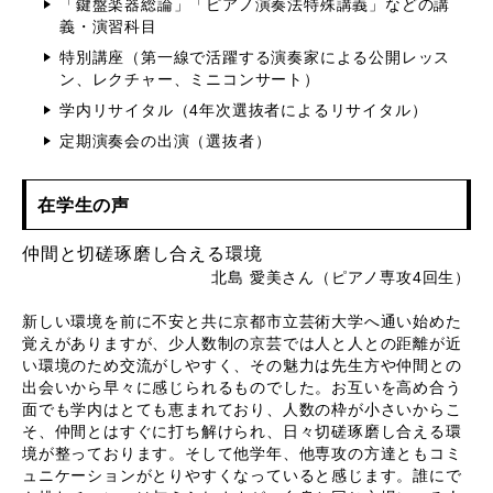
「鍵盤楽器総論」「ピアノ演奏法特殊講義」などの講
義・演習科目
特別講座（第一線で活躍する演奏家による公開レッス
ン、レクチャー、ミニコンサート）
学内リサイタル（4年次選抜者によるリサイタル）
定期演奏会の出演（選抜者）
在学生の声
仲間と切磋琢磨し合える環境
北島 愛美さん（ピアノ専攻4回生）
新しい環境を前に不安と共に京都市立芸術大学へ通い始めた
覚えがありますが、少人数制の京芸では人と人との距離が近
い環境のため交流がしやすく、その魅力は先生方や仲間との
出会いから早々に感じられるものでした。お互いを高め合う
面でも学内はとても恵まれており、人数の枠が小さいからこ
そ、仲間とはすぐに打ち解けられ、日々切磋琢磨し合える環
境が整っております。そして他学年、他専攻の方達ともコミ
ュニケーションがとりやすくなっていると感じます。誰にで