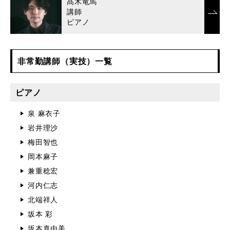
髙木竜馬
講師
ピアノ
非常勤講師（実技）一覧
ピアノ
泉 麻衣子
岩井理沙
梅田智也
岡本麻子
兼重稔宏
河内仁志
北端祥人
坂本 彩
坂本真由美