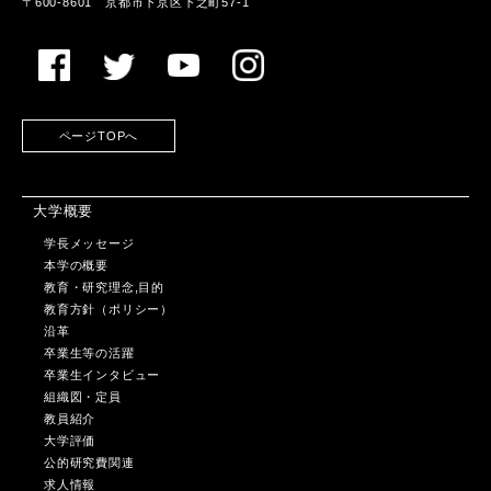
〒600-8601 京都市下京区下之町57-1
ページTOPへ
大学概要
学長メッセージ
本学の概要
教育・研究理念,目的
教育方針（ポリシー）
沿革
卒業生等の活躍
卒業生インタビュー
組織図・定員
教員紹介
大学評価
公的研究費関連
求人情報