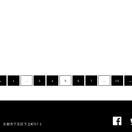
←
1
…
3
4
5
6
7
…
10
→
01 京都市下京区下之町57-1