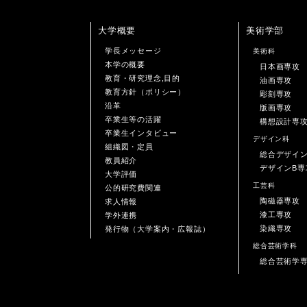
大学概要
美術学部
学長メッセージ
美術科
本学の概要
日本画専攻
教育・研究理念,目的
油画専攻
教育方針（ポリシー）
彫刻専攻
沿革
版画専攻
卒業生等の活躍
構想設計専
卒業生インタビュー
デザイン科
組織図・定員
総合デザイ
教員紹介
デザインB専
大学評価
工芸科
公的研究費関連
陶磁器専攻
求人情報
漆工専攻
学外連携
染織専攻
発行物（大学案内・広報誌）
総合芸術学科
総合芸術学