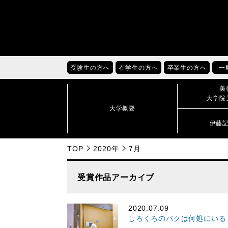
受験生の方へ
在学生の方へ
卒業生の方へ
一
美
大学院
大学概要
伊藤
TOP
2020年
7月
受賞作品アーカイブ
2020.07.09
しろくろのバクは何処にいる