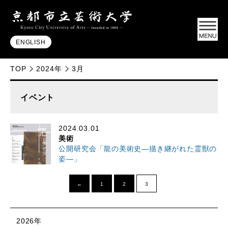
ENGLISH
TOP
2024年
3月
イベント
2024.03.01
美術
公開研究会「龍の美術史―描き継がれた霊獣の
姿―」
←
1
2
3
2026年