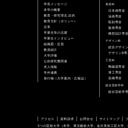
学長メッセージ
美術科
本学の概要
日本画専攻
教育・研究理念,目的
油画専攻
教育方針（ポリシー）
彫刻専攻
沿革
版画専攻
卒業生等の活躍
構想設計専
卒業生インタビュー
デザイン科
組織図・定員
総合デザイ
教員紹介
デザインB専
大学評価
工芸科
公的研究費関連
陶磁器専攻
求人情報
漆工専攻
学外連携
染織専攻
発行物（大学案内・広報誌）
総合芸術学科
総合芸術学
アクセス
資料請求
お問合せ
サイトマップ
5つの芸術大学（本学、東京藝術大学、金沢美術工芸大学