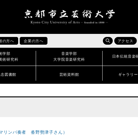
般の方へ
企業の方へ
アクセス
術学部
音楽学部
日本伝統音楽
美術研究科
大学院音楽研究科
記念図書館
芸術資料館
ギャラリー
マリンバ奏者 沓野勢津子さん）