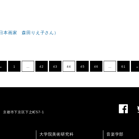
日本画家 森田りえ子さん）
←
1
…
42
43
44
45
46
…
61
→
01 京都市下京区下之町57-1
大学院美術研究科
音楽学部