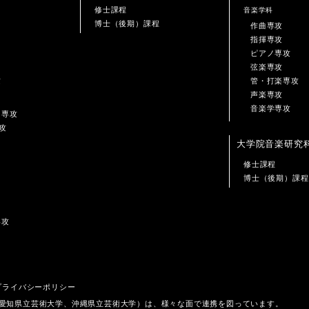
修士課程
音楽学科
博士（後期）課程
作曲専攻
指揮専攻
ピアノ専攻
弦楽専攻
攻
管・打楽専攻
声楽専攻
音楽学専攻
ン専攻
攻
大学院音楽研究
修士課程
博士（後期）課程
専攻
プライバシーポリシー
、愛知県立芸術大学、沖縄県立芸術大学）は、様々な面で連携を図っています。