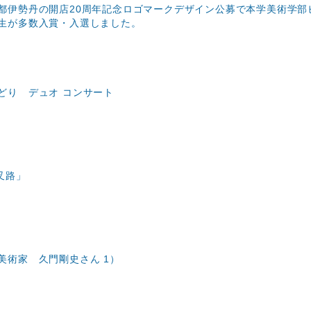
都伊勢丹の開店20周年記念ロゴマークデザイン公募で本学美術学部
生が多数入賞・入選しました。
どり デュオ コンサート
叉路」
美術家 久門剛史さん 1）