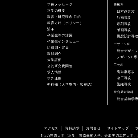
学長メッセージ
美術科
本学の概要
日本画専攻
教育・研究理念,目的
油画専攻
教育方針（ポリシー）
彫刻専攻
沿革
版画専攻
卒業生等の活躍
構想設計専
卒業生インタビュー
デザイン科
組織図・定員
総合デザイ
教員紹介
デザインB専
大学評価
工芸科
公的研究費関連
陶磁器専攻
求人情報
漆工専攻
学外連携
染織専攻
発行物（大学案内・広報誌）
総合芸術学科
総合芸術学
アクセス
資料請求
お問合せ
サイトマップ
5つの芸術大学（本学、東京藝術大学、金沢美術工芸大学