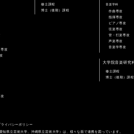
修士課程
音楽学科
博士（後期）課程
作曲専攻
指揮専攻
ピアノ専攻
弦楽専攻
攻
管・打楽専攻
声楽専攻
音楽学専攻
ン専攻
攻
大学院音楽研究
修士課程
博士（後期）課程
専攻
プライバシーポリシー
、愛知県立芸術大学、沖縄県立芸術大学）は、様々な面で連携を図っています。