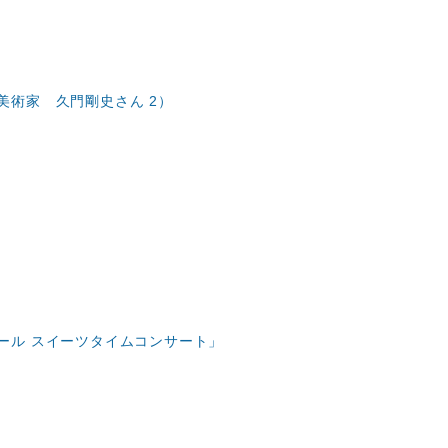
美術家 久門剛史さん 2）
ール スイーツタイムコンサート」