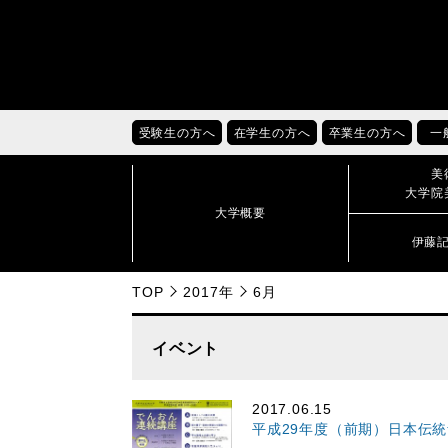
受験生の方へ
在学生の方へ
卒業生の方へ
一
美
大学院
大学概要
伊藤
TOP
2017年
6月
イベント
2017.06.15
平成29年度（前期）日本伝