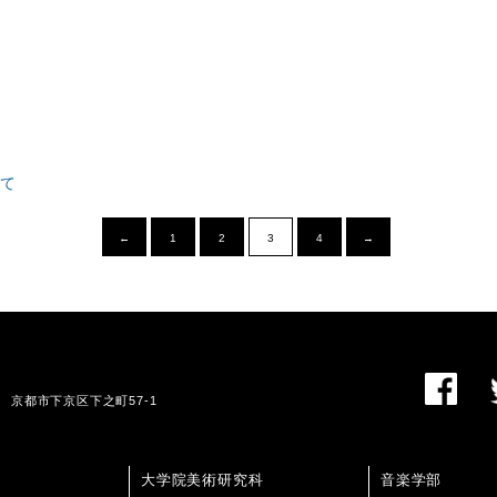
いて
←
1
2
3
4
→
01 京都市下京区下之町57-1
大学院美術研究科
音楽学部