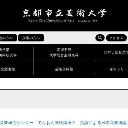
般の方へ
企業の方へ
アクセス
術学部
音楽学部
日本伝統音楽
美術研究科
大学院音楽研究科
記念図書館
芸術資料館
ギャラリー
統音楽研究センター「でんおん連続講座Ｅ 英語による日本音楽概論