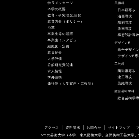
学長メッセージ
美術科
本学の概要
日本画専攻
教育・研究理念,目的
油画専攻
教育方針（ポリシー）
彫刻専攻
沿革
版画専攻
卒業生等の活躍
構想設計専
卒業生インタビュー
デザイン科
組織図・定員
総合デザイ
教員紹介
デザインB専
大学評価
工芸科
公的研究費関連
陶磁器専攻
求人情報
漆工専攻
学外連携
染織専攻
発行物（大学案内・広報誌）
総合芸術学科
総合芸術学
アクセス
資料請求
お問合せ
サイトマップ
5つの芸術大学（本学、東京藝術大学、金沢美術工芸大学