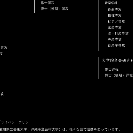
修士課程
音楽学科
博士（後期）課程
作曲専攻
指揮専攻
ピアノ専攻
弦楽専攻
攻
管・打楽専攻
声楽専攻
音楽学専攻
ン専攻
攻
大学院音楽研究
修士課程
博士（後期）課程
専攻
プライバシーポリシー
、愛知県立芸術大学、沖縄県立芸術大学）は、様々な面で連携を図っています。