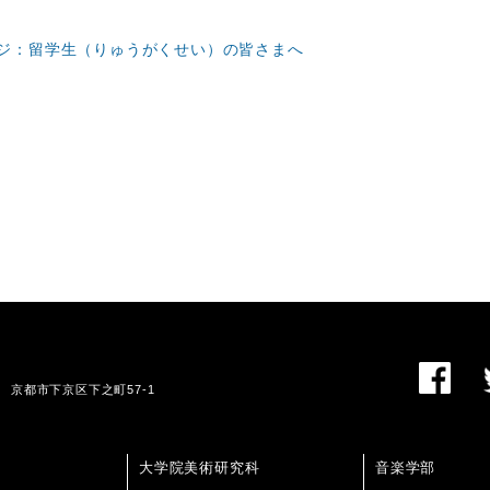
ジ：留学生（りゅうがくせい）の皆さまへ
01 京都市下京区下之町57-1
大学院美術研究科
音楽学部