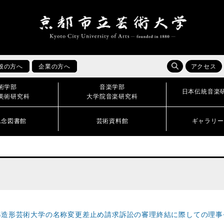
般の方へ
企業の方へ
アクセス
術学部
音楽学部
日本伝統音楽
美術研究科
大学院音楽研究科
記念図書館
芸術資料館
ギャラリー
京都造形芸術大学の名称変更差止め請求訴訟の審理終結に際しての理事