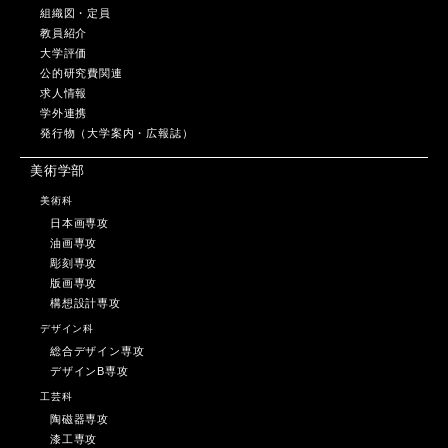
組織図・定員
教員紹介
大学評価
公的研究費関連
求人情報
学外連携
発行物（大学案内・広報誌）
美術学部
美術科
日本画専攻
油画専攻
彫刻専攻
版画専攻
構想設計専攻
デザイン科
総合デザイン専攻
デザインB専攻
工芸科
陶磁器専攻
漆工専攻