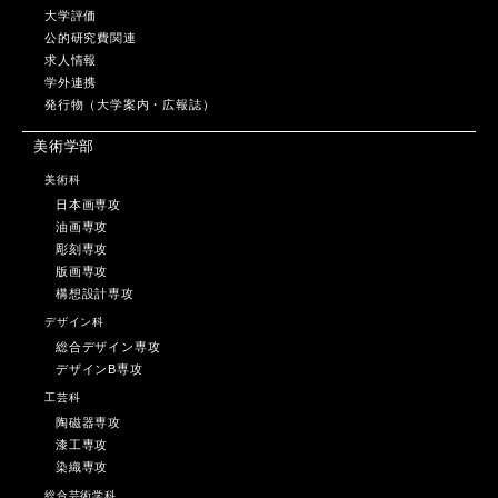
大学評価
公的研究費関連
求人情報
学外連携
発行物（大学案内・広報誌）
美術学部
美術科
日本画専攻
油画専攻
彫刻専攻
版画専攻
構想設計専攻
デザイン科
総合デザイン専攻
デザインB専攻
工芸科
陶磁器専攻
漆工専攻
染織専攻
総合芸術学科