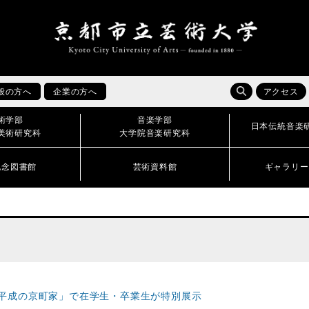
般の方へ
企業の方へ
アクセス
術学部
音楽学部
日本伝統音楽
美術研究科
大学院音楽研究科
記念図書館
芸術資料館
ギャラリー
平成の京町家」で在学生・卒業生が特別展示