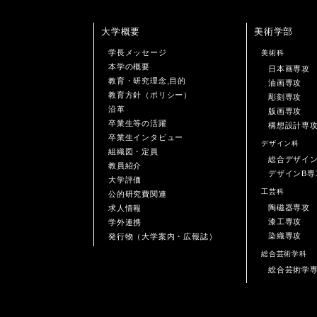
大学概要
美術学部
学長メッセージ
美術科
本学の概要
日本画専攻
教育・研究理念,目的
油画専攻
教育方針（ポリシー）
彫刻専攻
沿革
版画専攻
卒業生等の活躍
構想設計専
卒業生インタビュー
デザイン科
組織図・定員
総合デザイ
教員紹介
デザインB専
大学評価
工芸科
公的研究費関連
陶磁器専攻
求人情報
漆工専攻
学外連携
染織専攻
発行物（大学案内・広報誌）
総合芸術学科
総合芸術学