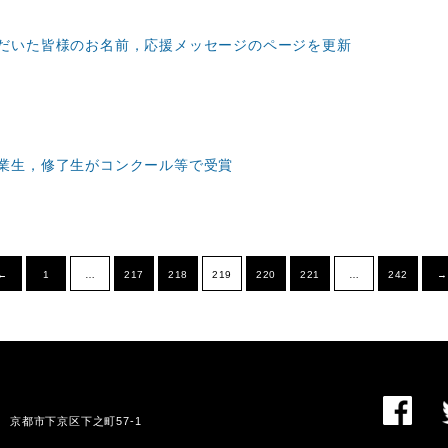
だいた皆様のお名前，応援メッセージのページを更新
業生，修了生がコンクール等で受賞
←
1
…
217
218
219
220
221
…
242
→
01 京都市下京区下之町57-1