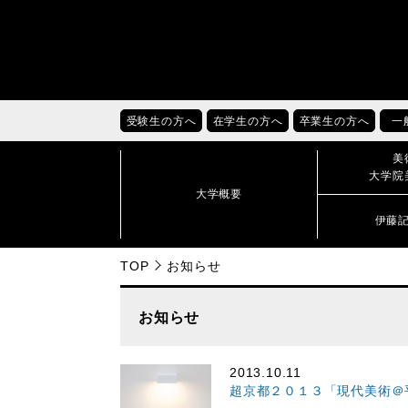
受験生の方へ
在学生の方へ
卒業生の方へ
一
美
大学院
大学概要
伊藤
TOP
お知らせ
お知らせ
2013.10.11
超京都２０１３「現代美術＠