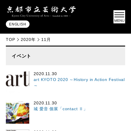
ENGLISH
TOP
2020年
11月
イベント
2020.11.30
art KYOTO 2020 ～History in Action Festival
～
2020.11.30
城 愛音 個展「contact Ⅱ」