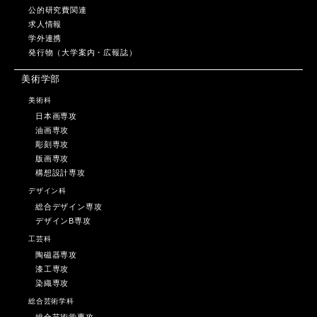
公的研究費関連
求人情報
学外連携
発行物（大学案内・広報誌）
美術学部
美術科
日本画専攻
油画専攻
彫刻専攻
版画専攻
構想設計専攻
デザイン科
総合デザイン専攻
デザインB専攻
工芸科
陶磁器専攻
漆工専攻
染織専攻
総合芸術学科