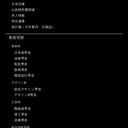
大学評価
公的研究費関連
求人情報
学外連携
発行物（大学案内・広報誌）
美術学部
美術科
日本画専攻
油画専攻
彫刻専攻
版画専攻
構想設計専攻
デザイン科
総合デザイン専攻
デザインB専攻
工芸科
陶磁器専攻
漆工専攻
染織専攻
総合芸術学科