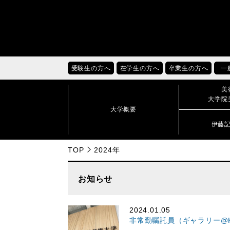
受験生の方へ
在学生の方へ
卒業生の方へ
一
美
大学院
大学概要
伊藤
TOP
2024年
お知らせ
2024.01.05
非常勤嘱託員（ギャラリー@