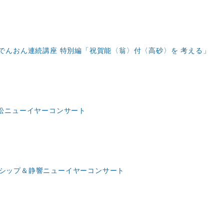
でんおん連続講座 特別編「祝賀能〈翁〉付〈高砂〉を 考える」
s 浜松ニューイヤーコンサート
グランシップ＆静響ニューイヤーコンサート