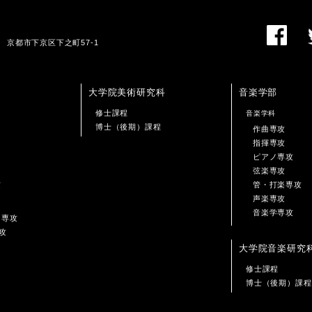
01 京都市下京区下之町57-1
大学院美術研究科
音楽学部
修士課程
音楽学科
博士（後期）課程
作曲専攻
指揮専攻
ピアノ専攻
弦楽専攻
攻
管・打楽専攻
声楽専攻
音楽学専攻
ン専攻
攻
大学院音楽研究
修士課程
博士（後期）課程