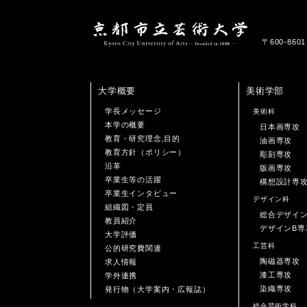
〒600-86
大学概要
美術学部
学長メッセージ
美術科
本学の概要
日本画専攻
教育・研究理念,目的
油画専攻
教育方針（ポリシー）
彫刻専攻
沿革
版画専攻
卒業生等の活躍
構想設計専
卒業生インタビュー
デザイン科
組織図・定員
総合デザイ
教員紹介
デザインB専
大学評価
工芸科
公的研究費関連
陶磁器専攻
求人情報
漆工専攻
学外連携
染織専攻
発行物（大学案内・広報誌）
総合芸術学科