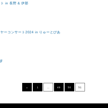
 in 長野 & 伊那
ーコンサート2024 in りゅーとぴあ
拶
←
1
…
49
50
51