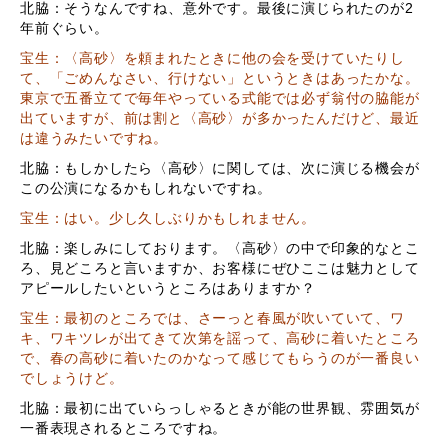
北脇：そうなんですね、意外です。最後に演じられたのが
2
年前ぐらい。
宝生：〈高砂〉を頼まれたときに他の会を受けていたりし
て、「ごめんなさい、行けない」というときはあったかな。
東京で五番立てで毎年やっている式能では必ず翁付の脇能が
出ていますが、前は割と〈高砂〉が多かったんだけど、最近
は違うみたいですね。
北脇：もしかしたら〈高砂〉に関しては、次に演じる機会が
この公演になるかもしれないですね。
宝生：はい。少し久しぶりかもしれません。
北脇：楽しみにしております。〈高砂〉の中で印象的なとこ
ろ、見どころと言いますか、お客様にぜひここは魅力として
アピールしたいというところはありますか？
宝生：最初のところでは、さーっと春風が吹いていて、ワ
キ、ワキツレが出てきて次第を謡って、高砂に着いたところ
で、春の高砂に着いたのかなって感じてもらうのが一番良い
でしょうけど。
北脇：最初に出ていらっしゃるときが能の世界観、雰囲気が
一番表現されるところですね。