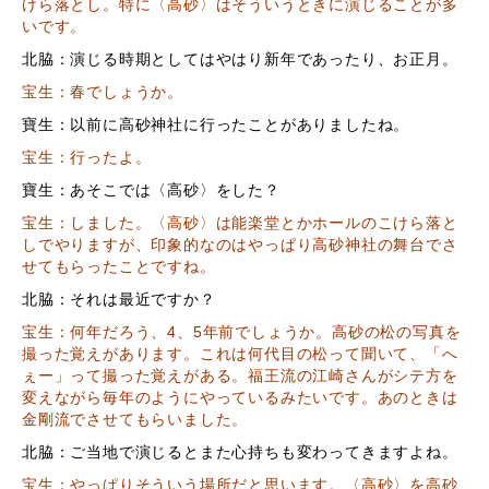
けら落とし。特に〈高砂〉はそういうときに演じることが多
いです。
北脇：演じる時期としてはやはり新年であったり、お正月。
宝生：春でしょうか。
寶生：以前に高砂神社に行ったことがありましたね。
宝生：行ったよ。
寶生：あそこでは〈高砂〉をした？
宝生：しました。〈高砂〉は能楽堂とかホールのこけら落と
しでやりますが、印象的なのはやっぱり高砂神社の舞台でさ
せてもらったことですね。
北脇：それは最近ですか？
宝生：何年だろう、4、5年前でしょうか。高砂の松の写真を
撮った覚えがあります。これは何代目の松って聞いて、「へ
ぇー」って撮った覚えがある。福王流の江崎さんがシテ方を
変えながら毎年のようにやっているみたいです。あのときは
金剛流でさせてもらいました。
北脇：ご当地で演じるとまた心持ちも変わってきますよね。
宝生：やっぱりそういう場所だと思います。〈高砂〉を高砂