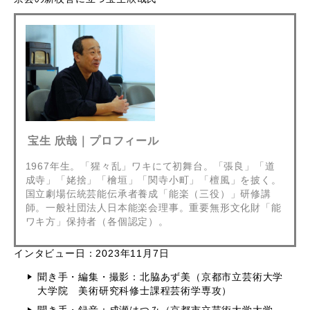
宝生 欣哉｜プロフィール
1967年生。「猩々乱」ワキにて初舞台。「張良」「道
成寺」「姥捨」「檜垣」「関寺小町」「檀風」を披く。
国立劇場伝統芸能伝承者養成「能楽（三役）」研修講
師。一般社団法人日本能楽会理事。重要無形文化財「能
ワキ方」保持者（各個認定）。
インタビュー日：2023年11月7日
聞き手・編集・撮影：北脇あず美（京都市立芸術大学
大学院 美術研究科修士課程芸術学専攻）