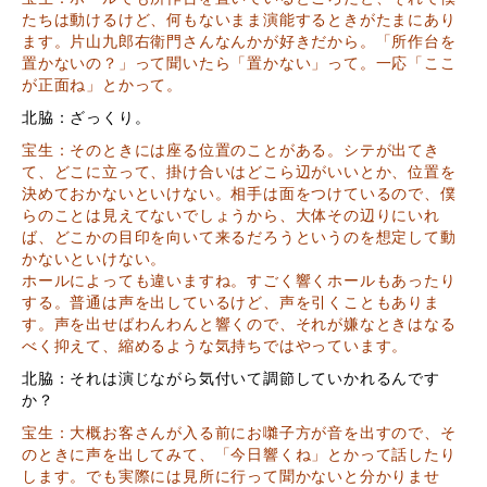
たちは動けるけど、何もないまま演能するときがたまにあり
ます。片山九郎右衛門さんなんかが好きだから。「所作台を
置かないの？」って聞いたら「置かない」って。一応「ここ
が正面ね」とかって。
北脇：ざっくり。
宝生：そのときには座る位置のことがある。シテが出てき
て、どこに立って、掛け合いはどこら辺がいいとか、位置を
決めておかないといけない。相手は面をつけているので、僕
らのことは見えてないでしょうから、大体その辺りにいれ
ば、どこかの目印を向いて来るだろうというのを想定して動
かないといけない。
ホールによっても違いますね。すごく響くホールもあったり
する。普通は声を出しているけど、声を引くこともありま
す。声を出せばわんわんと響くので、それが嫌なときはなる
べく抑えて、縮めるような気持ちではやっています。
北脇：それは演じながら気付いて調節していかれるんです
か？
宝生：大概お客さんが入る前にお囃子方が音を出すので、そ
のときに声を出してみて、「今日響くね」とかって話したり
します。でも実際には見所に行って聞かないと分かりませ