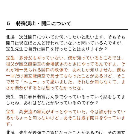
５ 特殊演出・開口について
北脇：次は開口についてお伺いしたいと思います。そもそも
開口は現在ほとんど行われていないと聞いているんですが、
宝生先生ご自身は開口を行ったことはありますか？
宝生：多分父もやっていない。僕が知っているところでは、
祖父が国立能楽堂の会場披きのときにやってるんですよ。そ
れが唯一見られる開口の映像で、あれしか知りません。僕も
一回だけ国立能楽堂で見せてもらったことがあるけど、そこ
で見て「へぇー」って思いました。それしか知らなくて、ま
さか自分がするとは思ってなかったな
。
寶生：前に春日若宮おん祭でやっているっていう話をしてま
したね。あれはどなたがやっているのですか？
宝生：高安流の家元がずっとやっていた。今は誰が行ってい
るかちょっと知らないけど、あそこは必ず開口をやっていま
す。
北脇：先生が映像でご覧になったことがあるのは、その国立