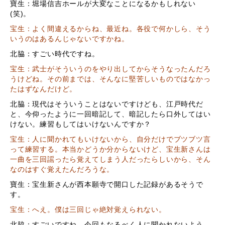
寶生：堀場信吉ホールが大変なことになるかもしれない
(
笑
)
。
宝生：よく間違えるからね、最近ね。各役で何かしら、そう
いうのはあるんじゃないですかね。
北脇：すごい時代ですね。
宝生：武士がそういうのをやり出してからそうなったんだろ
うけどね。その前までは、そんなに堅苦しいものではなかっ
たはずなんだけど。
北脇：現代はそういうことはないですけども、江戸時代だ
と、今仰ったように一回暗記して、暗記したら口外してはい
けない。練習もしてはいけないんですか？
宝生：人に聞かれてもいけないから、自分だけでブツブツ言
って練習する。本当かどうか分からないけど、宝生新さんは
一曲を三回謡ったら覚えてしまう人だったらしいから、そん
なのはすぐ覚えたんだろうな。
寶生：宝生新さんが西本願寺で開口した記録があるそうで
す。
宝生：へえ。僕は三回じゃ絶対覚えられない。
北脇：すごいですね。今回もなるべく人に聞かれないよう