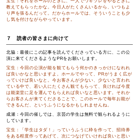
宝生：それをホールのときに、一人でワキツレをやるときに
教えてもらったかな。今日人がたくさんいるから、いつもよ
り声を張るんだって。だからホールでは、そういうことも少
し気を付けながらやっています。
７ 読者の皆さまに向けて
北脇：最後にこの記事を読んでくださっている方に、この公
演に来てくださるような
PR
をお願いします。
宝生：今回の公演が能を観てもらう何かのきっかけになれれ
ば良いかなと思いますよ。ホールでやって、PRがうまく広が
っていけば良いなと。今お客さんが少ない、少ないと言われ
ている中で、若い人にたくさん観てもらって、良ければ今度
は能楽堂に足を運んでもらえれば良いなと思います。それか
らお客さんが来てくださることで、このホールで毎年お能が
できるんだ、というふうになるかもしれませんね。
成瀬：今回の催しでは、京芸の学生は無料で観られるように
しています。
宝生：「学生はタダ！」っていうふうに枠を作って、招待券
をある程度作ってあげて、次につなげていければ良いと思い