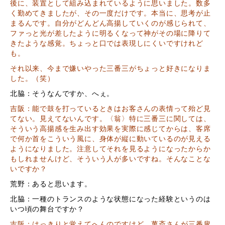
後に、装置として組み込まれているように思いました。数多
く勤めてきましたが、その一度だけです。本当に、思考が止
まるんです。自分がどんどん高揚していくのが感じられて、
ファっと光が差したように明るくなって神がその場に降りて
きたような感覚。ちょっと口では表現しにくいですけれど
も。
それ以来、今まで嫌いやった三番三がちょっと好きになりま
した。（笑）
北脇：そうなんですか、へぇ。
吉阪：能で鼓を打っているときはお客さんの表情って殆ど見
てない。見えてないんです。〈翁〉特に三番三に関しては、
そういう高揚感を生み出す効果を実際に感じてからは、客席
で何か首をこういう風に、身体が縦に動いているのが見える
ようになりました。注意してそれを見るようになったからか
もしれませんけど、そういう人が多いですね。そんなことな
いですか？
荒野：あると思います。
北脇：一種のトランスのような状態になった経験というのは
いつ頃の舞台ですか？
吉阪：はっきりと覚えてへんのですけど、萬斎さんが三番叟