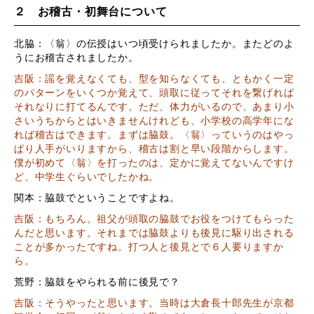
２ お稽古・初舞台について
北脇：〈翁〉の伝授はいつ頃受けられましたか。またどのよ
うにお稽古されましたか。
吉阪：謡を覚えなくても、型を知らなくても、ともかく一定
のパターンをいくつか覚えて、頭取に従ってそれを繋げれば
それなりに打てるんです。ただ、体力がいるので、あまり小
さいうちからとはいきませんけれども、小学校の高学年にな
れば稽古はできます。まずは脇鼓。〈翁〉っていうのはやっ
ぱり人手がいりますから、稽古は割と早い段階からします。
僕が初めて〈翁〉を打ったのは、定かに覚えてないんですけ
ど、中学生ぐらいでしたかね。
関本：脇鼓でということですよね。
吉阪：もちろん。祖父が頭取の脇鼓でお役をつけてもらった
んだと思います。それまでは脇鼓よりも後見に駆り出される
ことが多かったですね。打つ人と後見とで６人要りますか
ら。
荒野：脇鼓をやられる前に後見で？
吉阪：そうやったと思います。当時は大倉長十郎先生が京都