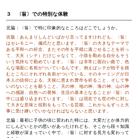
３ 〈翁〉での特別な体験
北脇：〈翁〉で特に印象的なところはどこでしょうか。
吉阪：あんまりしんどいばかり言ってますけれども、〈翁〉
はセレモニー、儀式だと思います。〈翁〉の大きなテーマで
ある平和への祈念、またその年を平穏に過ごせることを祈っ
て、大夫（シテ）だけじゃなくて、小鼓を勤める自分もそう
いう気持ちで勤めています。〈翁〉は非常に面白い曲で、色
んな場面に名前がついているんです。例えばシテが拍子を踏
むところにそれぞれ名前がついている。そのネーミングが日
本人の信仰による。天候に恵まれ豊作を祈ること、そして争
いのないことを願うこと。天の神、地の神、海の神、山の神
への感謝、自然への畏怖、生活の基本となることが〈翁〉の
中には盛り込まれています。〈翁〉は現在でも世の中に対し
て大きな意味と役割をもっている芸能、これからもずっと大
事に受け継いでいかなければならないと思います。
北脇：最初に子供の頃に習われた時には、大変だとか体力的
にしんどいとかの思いがあったけれども、そこから段々知識
と経験が深まっていく中で、〈翁〉に対する見方も変わって