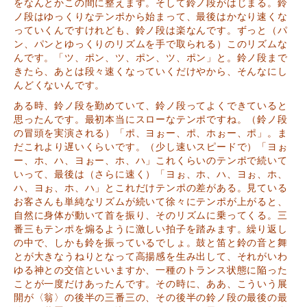
をなんとかこの間に整えます。そして鈴ノ段がはじまる。鈴
ノ段はゆっくりなテンポから始まって、最後はかなり速くな
っていくんですけれども、鈴ノ段は楽なんです。ずっと（パ
ン、パンとゆっくりのリズムを手で取られる）このリズムな
んです。「ツ、ポン、ツ、ポン、ツ、ポン」と。鈴ノ段まで
きたら、あとは段々速くなっていくだけやから、そんなにし
んどくないんです。
ある時、鈴ノ段を勤めていて、鈴ノ段ってよくできていると
思ったんです。最初本当にスローなテンポですね。（鈴ノ段
の冒頭を実演される）「ポ、ヨぉー、ポ、ホぉー、ポ」。ま
だこれより遅いくらいです。（少し速いスピードで）「ヨぉ
ー、ホ、ハ、ヨぉー、ホ、ハ」これくらいのテンポで続いて
いって、最後は（さらに速く）「ヨぉ、ホ、ハ、ヨぉ、ホ、
ハ、ヨぉ、ホ、ハ」とこれだけテンポの差がある。見ている
お客さんも単純なリズムが続いて徐々にテンポが上がると、
自然に身体が動いて首を振り、そのリズムに乗ってくる。三
番三もテンポを煽るように激しい拍子を踏みます。繰り返し
の中で、しかも鈴を振っているでしょ。鼓と笛と鈴の音と舞
とが大きなうねりとなって高揚感を生み出して、それがいわ
ゆる神との交信といいますか、一種のトランス状態に陥った
ことが一度だけあったんです。その時に、ああ、こういう展
開が〈翁〉の後半の三番三の、その後半の鈴ノ段の最後の最