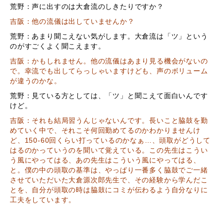
荒野：声に出すのは大倉流のしきたりですか？
吉阪：他の流儀は出していませんか？
荒野：あまり聞こえない気がします。大倉流は「ツ」という
のがすごくよく聞こえます。
吉阪：かもしれません。他の流儀はあまり見る機会がないの
で。幸流でも出してらっしゃいますけども、声のボリューム
が違うのかな。
荒野：見ている方としては、「ツ」と聞こえて面白いんです
けど。
吉阪：それも結局習うんじゃないんです。長いこと脇鼓を勤
めていく中で、それこそ何回勤めてるのかわかりませんけ
ど、150-60回くらい打っているのかなぁ…、頭取がどうして
はるのかっていうのを聞いて覚えている。この先生はこうい
う風にやってはる、あの先生はこういう風にやってはる、
と。僕の中の頭取の基準は、やっぱり一番多く脇鼓でご一緒
させていただいた大倉源次郎先生で、その経験から学んだこ
とを、自分が頭取の時は脇鼓にコミが伝わるよう自分なりに
工夫をしています。