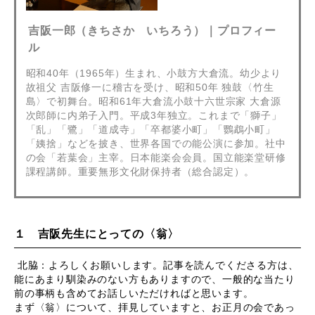
吉阪一郎（きちさか いちろう）｜プロフィー
ル
昭和40年（1965年）生まれ、小鼓方大倉流。幼少より
故祖父 吉阪修一に稽古を受け、昭和50年 独鼓〈竹生
島〉で初舞台。昭和61年大倉流小鼓十六世宗家 大倉源
次郎師に内弟子入門。平成3年独立。これまで「獅子」
「乱」「鷺」「道成寺」「卒都婆小町」「鸚鵡小町」
「姨捨」などを披き、世界各国での能公演に参加。社中
の会「若葉会」主宰。日本能楽会会員。国立能楽堂研修
課程講師。重要無形文化財保持者（総合認定）。
１ 吉阪先生にとっての〈翁〉
北脇：よろしくお願いします。記事を読んでくださる方は、
能にあまり馴染みのない方もありますので、一般的な当たり
前の事柄も含めてお話しいただければと思います。
まず〈翁〉について、拝見していますと、お正月の会であっ