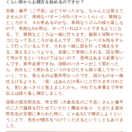
くらい前からお稽古を始めるのですか？
吉阪：倫平（ご子息）はどうやったかな。ちゃんとは覚えて
ませんけど、単純なパターンが5パターンくらいと、複雑な
ところが３、４か所あるのかな。単純なリズムの繰り返しな
ので、単純な5か所は、やっていればスッとできるようにな
る。で、複雑なところは一緒に打ちます。脇鼓と頭取がテレ
コになってるところがあるんです。同じフレーズを拍をずら
して打っているんです。それを一緒に鼓を打って稽古をす
る。覚えるというよりも、反復して身体に入れる。謡を聞い
て何かするというわけではないので、思考はあまり必要ない
んです。条件反射ですね。頭取のパターンがこう変わった
ら、自分もこう変わるというのをひたすら繰り返してやって
いく。でも、覚えるのは案外早かったです。謡のものを一曲
仕上げるよりも、〈翁〉はあんだけ長いこと打ちますけれど
も、割とあっさりと覚えましたから。それでも本番まで半年
以上は繰り返し稽古しました。
頭取が源次郎先生、怜士郎（大倉先生のご子息）さんと倫平
の二人で脇鼓を打たせていただく機会があり、たまたま源次
郎先生が京都に来られた時に、じゃあ3人で稽古しようとい
うことで、先生が稽古をつけてくださるということもありま
した。