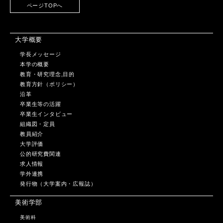
ページTOPへ
大学概要
学長メッセージ
本学の概要
教育・研究理念,目的
教育方針（ポリシー）
沿革
卒業生等の活躍
卒業生インタビュー
組織図・定員
教員紹介
大学評価
公的研究費関連
求人情報
学外連携
発行物（大学案内・広報誌）
美術学部
美術科