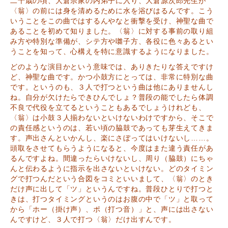
二十歳の頃、大倉宗家の内弟子に入り、大倉源次郎先生が
〈翁〉の前には身を清めるために水を浴びはるんです。こう
いうことをこの曲ではするんやなと衝撃を受け、神聖な曲で
あることを初めて知りました。〈翁〉に対する事前の取り組
み方や特別な準備が、シテ方や囃子方、各役に色々あるとい
うことを知って、心構えを特に意識するようになりました。
どのような演目かという意味では、ありきたりな答えですけ
ど、神聖な曲です。かつ小鼓方にとっては、非常に特別な曲
です。というのも、３人で打つという曲は他にありませんし
ね。自分が欠けたらできひんでしょ？普段の能でしたら体調
不良で代役を立てるということもあるでしょうけれども、
〈翁〉は小鼓３人揃わないといけないわけですから、そこで
の責任感というのは、若い頃の脇鼓であっても芽生えてきま
す。声出さんといかんし、楽にさぼってはいけないし……。
頭取をさせてもらうようになると、今度はまた違う責任があ
るんですよね。間違ったらいけないし、周り（脇鼓）にちゃ
んと伝わるように指示を出さないといけない。どのタイミン
グで打つんだという合図をコミといいまして、〈翁〉のとき
だけ声に出して「ツ」というんですね。普段ひとりで打つと
きは、打つタイミングというのはお腹の中で「ツ」と取って
から「ホー（掛け声）、ポ（打つ音）」と、声には出さない
んですけど、３人で打つ〈翁〉だけ出すんです。