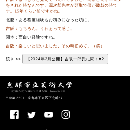
をされた時なんです。源次郎先生が頭取で僕が脇鼓の時で
す。15年くらい前ですかね。
北脇：ある程度経験もお積みになった頃に。
吉阪：もちろん。うわぁって感じ。
関本：面白い経験ですね。
吉阪：楽しいと思いました、その時初めて。（笑）
続き >>
【2024年2月公開】吉阪一郎氏に聞く#2
〒600-8601 京都市下京区下之町57-1