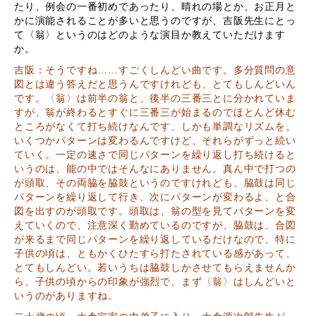
たり、例会の一番初めであったり、晴れの場とか、お正月と
かに演能されることが多いと思うのですが、吉阪先生にとっ
て〈翁〉というのはどのような演目か教えていただけます
か。
吉阪：そうですね……すごくしんどい曲です。多分質問の意
図とは違う答えだと思うんですけれども、とてもしんどいん
です。〈翁〉は前半の翁と、後半の三番三とに分かれていま
すが、翁が終わるとすぐに三番三が始まるのでほとんど休む
ところがなくて打ち続けなんです、しかも単調なリズムを。
いくつかパターンは変わるんですけど、それらがずっと続い
ていく。一定の速さで同じパターンを繰り返し打ち続けると
いうのは、能の中ではそんなにありません。真ん中で打つの
が頭取、その両脇を脇鼓というのですけれども、脇鼓は同じ
パターンを繰り返して行き、次にパターンが変わるよ、と合
図を出すのが頭取です。頭取は、翁の型を見てパターンを変
えていくので、注意深く勤めているのですが、脇鼓は、合図
が来るまで同じパターンを繰り返しているだけなので、特に
子供の頃は、ともかくひたすら打たされている感があって、
とてもしんどい。若いうちは脇鼓しかさせてもらえませんか
ら、子供の頃からの印象が強烈で、まず〈翁〉はしんどいと
いうのがありますね。