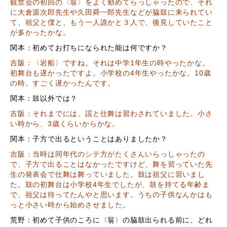
観世会の初回の〈翁〉をよく勤めてらっしゃったので、それ
に大倉源次郎先生や久田舜一郎先生などが脇鼓に来られてい
て、祖父と僕と、もう一人誰かと３人で、後見していたこと
が多かったかな。
関本：初めてお打ちになられた能は何ですか？
吉阪：〈岩船〉ですね。それは中学1年生の時やったかな。
初舞台も遅かったですよ。小学校の4年生やったかな。10歳
の時。すごく遅かったんです。
関本：鼓以外では？
吉阪：それまでには、謡と仕舞は習わされていました。小さ
い時から、3歳くらいからかな。
関本：子方で出るということはありましたか？
吉阪：当時は同年代のシテ方がたくさんいらっしゃったの
で、子方で出ることはなかったですけど、舞を習っていた先
生の発表会で仕舞は舞っていました。鼓は祖父に習いまし
た。鼓の初舞台は小学校4年生でしたが、鼓を持てる年齢ま
で、祖父は待ってたんやと思います。うちの子供なんかはも
っと小さい時から始めさせました。
荒野：初めて子供のころに〈翁〉の脇鼓出られる前に、どれ