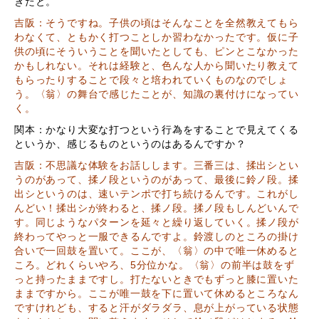
きたと。
吉阪：そうですね。子供の頃はそんなことを全然教えてもら
わなくて、ともかく打つことしか習わなかったです。仮に子
供の頃にそういうことを聞いたとしても、ピンとこなかった
かもしれない。それは経験と、色んな人から聞いたり教えて
もらったりすることで段々と培われていくものなのでしょ
う。〈翁〉の舞台で感じたことが、知識の裏付けになってい
く。
関本：かなり大変な打つという行為をすることで見えてくる
というか、感じるものというのはあるんですか？
吉阪：不思議な体験をお話しします。三番三は、揉出シとい
うのがあって、揉ノ段というのがあって、最後に鈴ノ段。揉
出シというのは、速いテンポで打ち続けるんです。これがし
んどい！揉出シが終わると、揉ノ段。揉ノ段もしんどいんで
す。同じようなパターンを延々と繰り返していく。揉ノ段が
終わってやっと一服できるんですよ。鈴渡しのところの掛け
合いで一回鼓を置いて。ここが、〈翁〉の中で唯一休めると
ころ。どれくらいやろ、5分位かな。〈翁〉の前半は鼓をず
っと持ったままですし。打たないときでもずっと膝に置いた
ままですから。ここが唯一鼓を下に置いて休めるところなん
ですけれども、すると汗がダラダラ、息が上がっている状態