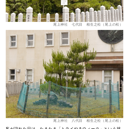
尾上神社 七代目 相生之松（尾上の松）
尾上神社 八代目 相生之松（尾上の松）
私が訪れた日は、たまたま「トライやるウィーク」という就