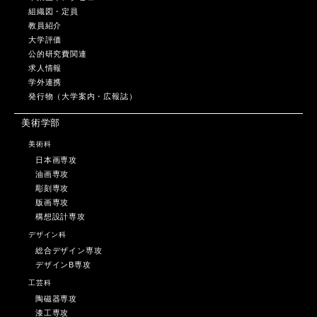
組織図・定員
教員紹介
大学評価
公的研究費関連
求人情報
学外連携
発行物（大学案内・広報誌）
美術学部
美術科
日本画専攻
油画専攻
彫刻専攻
版画専攻
構想設計専攻
デザイン科
総合デザイン専攻
デザインB専攻
工芸科
陶磁器専攻
漆工専攻