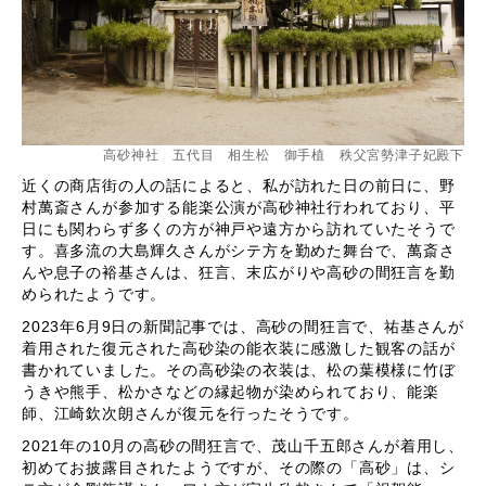
高砂神社 五代目 相生松 御手植 秩父宮勢津子妃殿下
近くの商店街の人の話によると、私が訪れた日の前日に、野
村萬斎さんが参加する能楽公演が高砂神社行われており、平
日にも関わらず多くの方が神戸や遠方から訪れていたそうで
す。喜多流の大島輝久さんがシテ方を勤めた舞台で、萬斎さ
んや息子の裕基さんは、狂言、末広がりや高砂の間狂言を勤
められたようです。
2023年6月9日の新聞記事では、高砂の間狂言で、祐基さんが
着用された復元された高砂染の能衣装に感激した観客の話が
書かれていました。その高砂染の衣装は、松の葉模様に竹ぼ
うきや熊手、松かさなどの縁起物が染められており、能楽
師、江崎欽次朗さんが復元を行ったそうです。
2021年の10月の高砂の間狂言で、茂山千五郎さんが着用し、
初めてお披露目されたようですが、その際の「高砂」は、シ