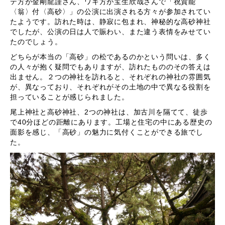
テ方が金剛龍謹さん、ワキ方が宝生欣哉さんで「祝賀能
〈翁〉付〈高砂〉」の公演に出演される方々が参加されてい
たようです。訪れた時は、静寂に包まれ、神秘的な高砂神社
でしたが、公演の日は人で賑わい、また違う表情をみせてい
たのでしょう。
どちらが本当の「高砂」の松であるのかという問いは、多く
の人々が抱く疑問でもありますが、訪れたもののその答えは
出ません。２つの神社を訪れると、それぞれの神社の雰囲気
が、異なっており、それぞれがその土地の中で異なる役割を
担っていることが感じられました。
尾上神社と高砂神社、2つの神社は、加古川を隔てて、徒歩
で40分ほどの距離にあります。工場と住宅の中にある歴史の
面影を感じ、「高砂」の魅力に気付くことができる旅でし
た。