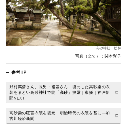
高砂神社 松林
写真（全て）：関本彩子
参考HP
野村萬斎さん、長男・裕基さん 復元した高砂染の衣
装をまとい高砂神社で能「高砂」披露｜東播｜神戸新
聞NEXT
高砂染の狂言衣装を復元 明治時代の衣装を基に―加
古川経済新聞