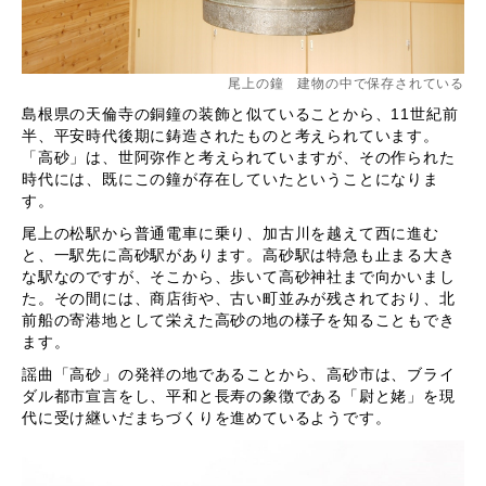
尾上の鐘 建物の中で保存されている
島根県の天倫寺の銅鐘の装飾と似ていることから、11世紀前
半、平安時代後期に鋳造されたものと考えられています。
「高砂」は、世阿弥作と考えられていますが、その作られた
時代には、既にこの鐘が存在していたということになりま
す。
尾上の松駅から普通電車に乗り、加古川を越えて西に進む
と、一駅先に高砂駅があります。高砂駅は特急も止まる大き
な駅なのですが、そこから、歩いて高砂神社まで向かいまし
た。その間には、商店街や、古い町並みが残されており、北
前船の寄港地として栄えた高砂の地の様子を知ることもでき
ます。
謡曲「高砂」の発祥の地であることから、高砂市は、ブライ
ダル都市宣言をし、平和と長寿の象徴である「尉と姥」を現
代に受け継いだまちづくりを進めているようです。