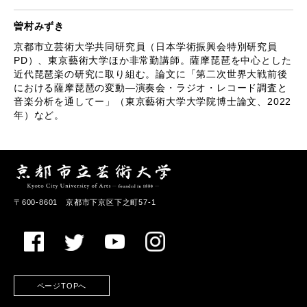
曽村みずき
京都市立芸術大学共同研究員（日本学術振興会特別研究員
PD
）、東京藝術大学ほか非常勤講師。薩摩琵琶を中心とした
近代琵琶楽の研究に取り組む。論文に「第二次世界大戦前後
における薩摩琵琶の変動―演奏会・ラジオ・レコード調査と
音楽分析を通してー」（東京藝術大学大学院博士論文、
2022
年）など。
〒600-8601 京都市下京区下之町57-1
ページTOPへ