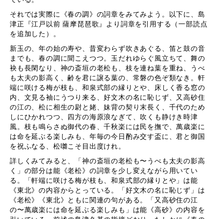
それでは実際に《春の調》の詞章をみてみよう。以下に、島
津正『江戸以前 薩摩琵琶歌』より詞章を引用する（一部読点
を追加した）。
新玉の、年の始の寿や、昔変わらず吹きあぐる、笛と鼓の音
までも、春の調に聞こえつつ。玉だれゆらぐ風立ちて、舞の
袂も長閑なり、神の斎垣の老松も、枝を連ね葉を重ね、うべ
も太夫の影高く、齢を君に譲る葉の、常磐の色ぞ類なき。軒
端に咲ける梅が枝も、和泉式部の縁りとや、床しく香る窓の
内、文見る袖にうつり来る、好文木の名に恥じず、又高砂住
の江の、松に相生の尉と姥、妹背の契り末長く、千代のため
しにひかれつつ、四方の海原浪なぎて、吹くも静けき時津
風。枝も鳴らさぬ御代の春、千秋楽には民を撫で、萬歳楽に
は命を延ぶる楽しみも、年毎の今日酌み交す盃に、君と御国
を祝ふなる、松囃こそ目出度けれ。
詳しくみてみると、「神の斎垣の老松も〜うべも太夫の影高
く」の部分は能《老松》の詞章を少し変えながら用いてい
る。「軒端に咲ける梅が枝も、和泉式部の縁りとや」は能
《東北》の内容からとっている。「好文木の名に恥じず」は
《老松》《東北》ともに関連の句がある。「又高砂住の江
の〜萬歳楽には命を延ぶる楽しみも」は能《高砂》の内容を