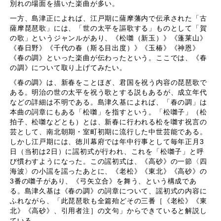
別れの場面を描いた楽曲が多い。
一方、島津正によれば、江戸期に薩摩藩内で伝承された「古
薩摩琵琶歌」には、「世の太平を謳歌する」ものとして「賀
の歌」というジャンルがあり、《松囃（新玉）》《蓬莱山》
《春日野》《千代の春（斯る目出度）》《玉椿》《神恩》
《春の調》といった楽曲が伝わったという。ここでは、《春
の調》について取り上げてみたい。
《春の調》は、新春をことほぎ、君国を祝う内容の琵琶歌で
ある。明治の世の太平を祝う歌とする説もあるが、成立年代
などの詳細は不明である。島津久基によれば、「春の調」は
本曲の詞章にもある「松囃」を指すという。「松囃子」（松
拍子、松囃などとも）とは、新春に行われる松を囃す祝言の
芸として、南北朝期・室町初期に流行した中世芸能である。
しかし江戸期には、徳川幕府では年中行事として毎年正月3
日（当初は2日）に謡初式が行われ、これを「松囃子」と呼
び慣わすようになった。この謡初式は、《高砂》の一節〈四
海波〉の小謡を謡ったあとに、《老松》《東北》《高砂》の
3番の囃子があり、《弓矢立合》を舞う、という構成であ
る。島津久基は《春の調》の詞章について、謡初式の内容に
ふれながら、「此琵琶歌も全篇殆どその三番［《老松》《東
北》《高砂》、引用者注］の文句」からできていると解説し
ている。