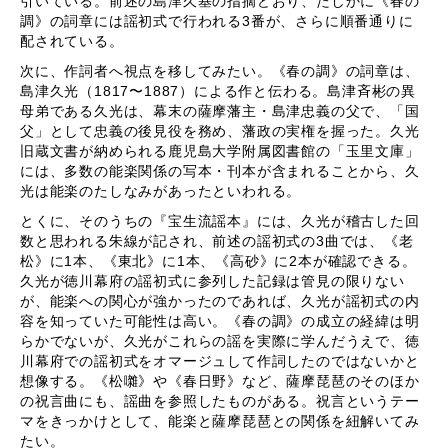
引いている。前述の島津久基の指摘どおり、たしかに《春の
調》の詞章には謡初式で行われる3番が、さらに順番通りに
配されている。
次に、作詞者へ視点を移してみたい。《春の調》の詞章は、
島津久光（1817〜1887）による作と伝わる。島津斉彬の異
母弟である久光は、幕末の薩摩藩主・島津忠義の父で、「国
父」として忠義の後見役を務め、藩政の実権を握った。久光
旧蔵文書が納められる鹿児島大学附属図書館の「玉里文庫」
には、多数の能楽関係の写本・刊本が含まれることから、久
光は能楽のたしなみがあったといわれる。
とくに、そのうちの『宝生流謡本』には、久光が稽古した回
数と思われる朱線が記され、前述の謡初式の3曲では、《老
松》に1本、《東北》に1本、《高砂》に2本が確認できる。
久光が徳川幕府の謡初式に参列した記録は管見の限りない
が、能楽への関心が強かったのであれば、久光が謡初式の内
容を知っていた可能性は高い。《春の調》の成立の経緯は明
らかでないが、久光がこれらの謡を実際に学んだうえで、徳
川幕府での謡初式をオマージュして作詞したのではないかと
想像する。《松囃》や《春日野》など、薩摩琵琶のそのほか
の祝言曲にも、謡曲を参照したものがある。祝言というテー
マをきっかけとして、能楽と薩摩琵琶との関係を紐解いてみ
たい。