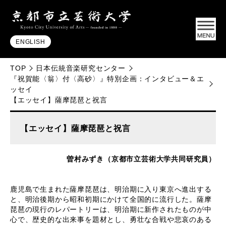
ENGLISH
TOP
日本伝統音楽研究センター
『祝賀能〈翁〉付〈高砂〉』特別企画：インタビュー＆エ
ッセイ
【エッセイ】薩摩琵琶と祝言
【エッセイ】薩摩琵琶と祝言
曽村みずき（京都市立芸術大学共同研究員）
鹿児島で生まれた薩摩琵琶は、明治期に入り東京へ進出する
と、明治後期から昭和初期にかけて全国的に流行した。薩摩
琵琶の現行のレパートリーは、明治期に新作されたものが中
心で、歴史的な出来事を題材とし、勇壮な合戦や悲哀のある