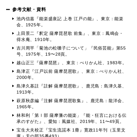
参考文献・資料
池内信嘉『能楽盛衰記 上巻 江戸の能』、東京：能楽
会、1925年。
上田景二『釈定 薩摩琵琶歌 前集』、東京：鳳鳴会・
得水庵、1910年。
吉川周平「菊池の松囃子について」『民俗芸能』第55
号、1975年、19〜28頁。
越山正三『薩摩琵琶』、東京：ぺりかん社、1983年。
島津正『江戸以前 薩摩琵琶歌』、東京：ぺりかん社、
2000年。
島津久基註『註解 薩摩琵琶歌』、鹿児島：島津久基、
1913年。
萩原秋彦編『注解 薩摩琵琶歌集』、鹿児島：龍洋会、
1965年。
林和利「第Ⅰ部 薩摩藩の能楽」『能・狂言における伝
承のすがた』、愛知：風媒社、2019年、11〜49頁。
宝生大夫校正『宝生流謡本 1冊』寛政11年刊（玉里文
庫・天の部35番493）