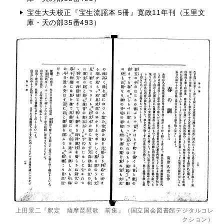
宝生大夫校正『宝生流謡本 5冊』寛政11年刊（玉里文
庫・天の部35番493）
上田景二『釈定 薩摩琵琶歌 前集』（国立国会図書館デジタルコレ
クション）