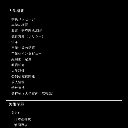
大学概要
学長メッセージ
本学の概要
教育・研究理念,目的
教育方針（ポリシー）
沿革
卒業生等の活躍
卒業生インタビュー
組織図・定員
教員紹介
大学評価
公的研究費関連
求人情報
学外連携
発行物（大学案内・広報誌）
美術学部
美術科
日本画専攻
油画専攻